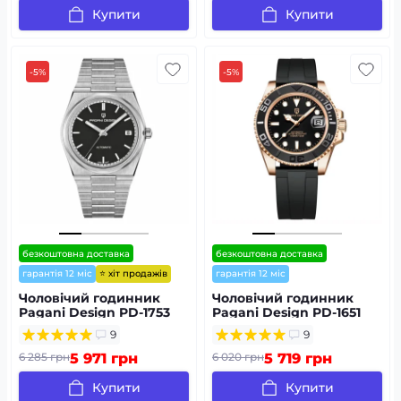
Купити
Купити
-5%
-5%
безкоштовна доставка
безкоштовна доставка
⭐ хіт продажів
гарантія 12 міс
гарантія 12 міс
Чоловічий годинник
Чоловічий годинник
Pagani Design PD-1753
Pagani Design PD-1651
Silver-Black
Gold-Black Silicone
9
9
6 285 грн
5 971 грн
6 020 грн
5 719 грн
Купити
Купити