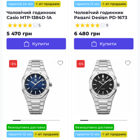
⭐ хіт продажів
⭐ хіт продажів
гарантія 24 міс
гарантія 12 міс
Чоловічий годинник
Чоловічий годинник
Casio MTP-1384D-1A
Pagani Design PD-1673
Silver-Silver
5
9
5 470 грн
6 480 грн
Купити
Купити
-5%
-5%
безкоштовна доставка
безкоштовна доставка
⭐ хіт продажів
⭐ хіт продажів
гарантія 12 міс
гарантія 12 міс