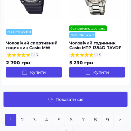
безкоштовна доставка
гарантія 24 міс
гарантія 24 міс
Чоловічий спортивний
Чоловічий годинник
годинник Casio MW-
Casio MTP-1384D-7AVDF
620H-1A
3
5
2 700 грн
5 230 грн
Купити
Купити
Показати ще
1
2
3
4
5
6
7
8
9
>