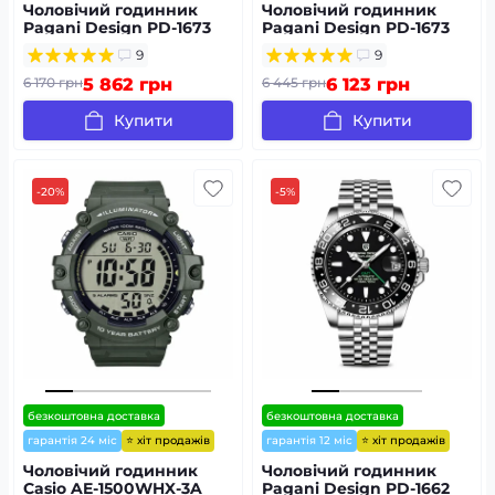
Чоловічий годинник
Чоловічий годинник
Pagani Design PD-1673
Pagani Design PD-1673
Silver-Blue
Silver-Black
9
9
6 170 грн
5 862 грн
6 445 грн
6 123 грн
Купити
Купити
-20%
-5%
безкоштовна доставка
безкоштовна доставка
⭐ хіт продажів
⭐ хіт продажів
гарантія 24 міс
гарантія 12 міс
Чоловічий годинник
Чоловічий годинник
Casio AE-1500WHX-3A
Pagani Design PD-1662