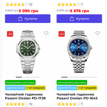
Black
10
7
3 863 грн
3 090 грн
5 975 грн
5 676 грн
Купити
Купити
-5%
-5%
безкоштовна доставка
безкоштовна доставка
⭐ хіт продажів
⭐ хіт продажів
гарантія 12 міс
гарантія 12 міс
Чоловічий годинник
Чоловічий годинник
Pagani Design PD-1728
Pagani Design PD-1645
Silver-Black
Silver-Blue
10
7