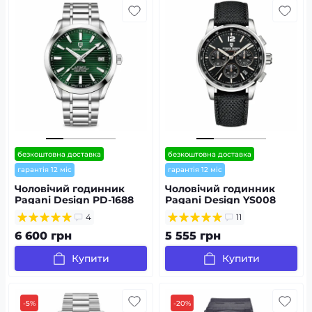
безкоштовна доставка
безкоштовна доставка
гарантія 12 міс
гарантія 12 міс
Чоловічий годинник
Чоловічий годинник
Pagani Design PD-1688
Pagani Design YS008
Silver-Green
Silver-Black
4
11
6 600 грн
5 555 грн
Купити
Купити
-5%
-20%