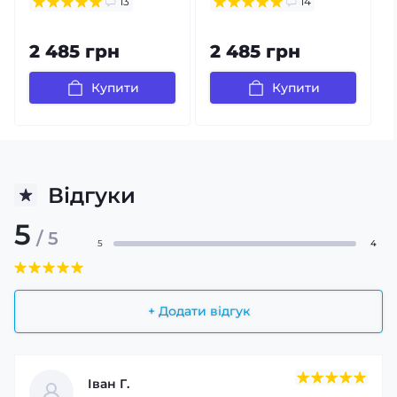
13
14
2 485 грн
2 485 грн
Купити
Купити
Відгуки
5
/ 5
5
4
Великий дисплей і швидка
синхронізація
Кольоровий сенсорний дисплей діагоналлю 1,85
+ Додати відгук
дюйма забезпечує чітке відображення інформації та
комфортне керування функціями. Підтримка Bluetooth
5.0 дозволяє швидко синхронізувати годинник зі
Іван Г.
смартфонами на Android та iOS, отримувати