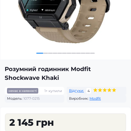
Розумний годинник Modfit
Shockwave Khaki
Відгуки:
1+ купили
4
немає в наявності
Модель:
1077-0215
Виробник:
Modfit
2 145 грн