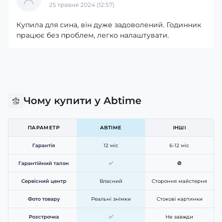
25 травня 2024 (12:57)
Купила для сина, він дуже задоволений. Годинник
Контроль здоров'я та фізичної
працює без проблем, легко налаштувати.
активності
Modfit Shockwave Khaki оснащений функціями
моніторингу серцевого ритму, контролю сну,
крокоміром і лічильником калорій. Також модель
підтримує спортивні режими, повідомлення про
Чому купити у Abtime
дзвінки та повідомлення зі смартфона, допомагаючи
залишатися продуктивним і активним щодня.
ПАРАМЕТР
ABTIME
ІНШІ
Гарантія
12 міс
6-12 міс
Гарантійний талон
✅
🚫
Сервісний центр
Власний
Стороння майстерня
Фото товару
Реальні знімки
Стокові картинки
Розстрочка
✅
Не завжди