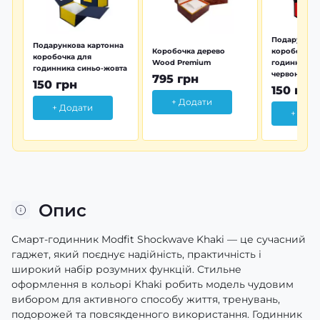
Подарунков
Подарункова картонна
Коробочка дерево
коробочка 
коробочка для
Wood Premium
годинника 
годинника синьо-жовта
червона
795 грн
150 грн
150 грн
+ Додати
+ Додати
+ Дод
Опис
Смарт-годинник Modfit Shockwave Khaki — це сучасний
гаджет, який поєднує надійність, практичність і
широкий набір розумних функцій. Стильне
оформлення в кольорі Khaki робить модель чудовим
вибором для активного способу життя, тренувань,
подорожей та повсякденного використання. Годинник