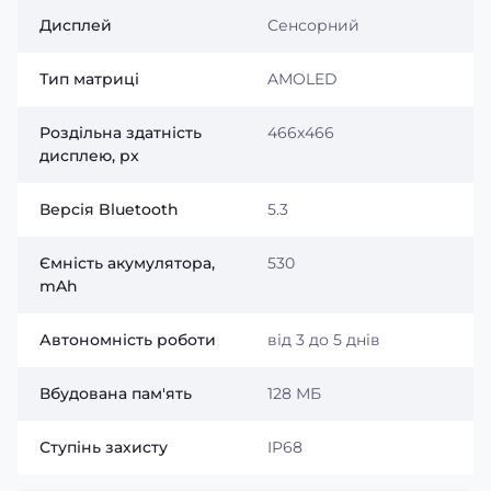
Дисплей
Сенсорний
Тип матриці
AMOLED
Роздільна здатність
466x466
дисплею, px
Modfit Pathfinder GPS Compass Black Steel
поєднує
сучасний спортивний стиль із преміальними
Версія Bluetooth
5.3
матеріалами, що робить його чудовим вибором для
щоденного використання. Корпус шириною
51 мм
виглядає солідно та гармонійно доповнює чоловічий
Ємність акумулятора,
530
образ, а металевий браслет додає годиннику
mAh
статусного вигляду.
Автономність роботи
від 3 до 5 днів
Вбудована пам'ять
128 МБ
Ступінь захисту
IP68