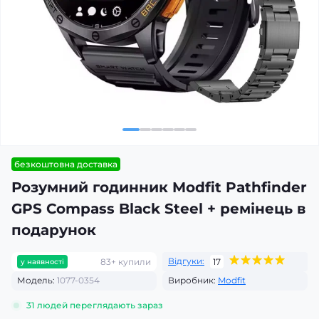
безкоштовна доставка
Розумний годинник Modfit Pathfinder
GPS Compass Black Steel + ремінець в
подарунок
Відгуки:
83+ купили
17
у наявності
Модель:
1077-0354
Виробник:
Modfit
31
людей переглядають зараз