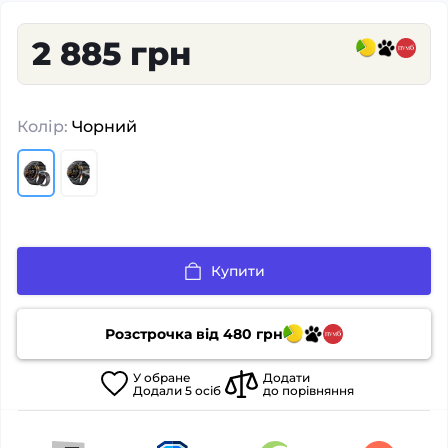
2 885 грн
Колір:
Чорний
Купити
Розстрочка від
480
грн
У
обране
Додати
Додали
5
осіб
до порівняння