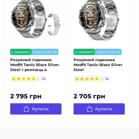
у наявності
гарантія 12 міс
у наявності
гарантія 12 міс
⭐ хіт продажів
⭐ хіт продажів
є відеоогляд
є відеоогляд
Розумний годинник
Розумний годинник
Modfit Tactic Blaze Silver
Modfit Tactic Blaze Silver
M
Steel + ремінець в
Steel
подарунок
14
14
2 795 грн
2 705 грн
Купити
Купити