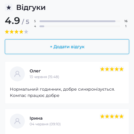
Відгуки
4.9
/ 5
5
16
4
1
Годинник стане надійним помічником не лише під час
+ Додати відгук
занять спортом, а й у повсякденному житті. Він
підтримує моніторинг серцевого ритму, рівня кисню в
крові, артеріального тиску, підрахунок кроків і
контроль якості сну. Після синхронізації зі смартфоном
Олег
на екрані відображаються повідомлення та вхідні
13 червня (15:48)
дзвінки, а можливість відповідати на виклики через
Bluetooth робить користування ще зручнішим.
Нормальний годинник, добре синхронізується.
Компас працює добре
Ірина
04 червня (09:10)