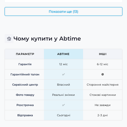
Показати ще (13)
Додаткові функції, такі як прогноз погоди, будильник,
Чому купити у Abtime
ліхтарик і голосовий помічник, допомагають
вирішувати щоденні завдання без необхідності щоразу
діставати телефон із кишені.
ПАРАМЕТР
ABTIME
ІНШІ
Гарантія
12 міс
6-12 міс
Гарантійний талон
✅
🚫
Сервісний центр
Власний
Стороння майстерня
Фото товару
Реальні знімки
Стокові картинки
Розстрочка
✅
Не завжди
Відправка
Сьогодні
2-3 дні