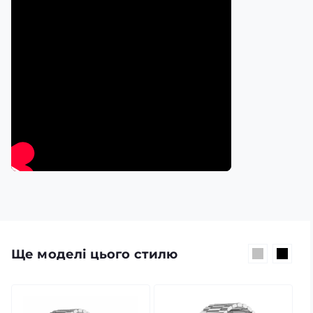
Для більш активного способу життя в комплекті
передбачений додатковий ремінець, який дозволяє
швидко змінити стиль і забезпечує максимальний
комфорт під час тренувань або подорожей. Завдяки
ергономічній конструкції та якісним матеріалам
годинник зручно сидить на зап'ясті протягом усього
дня, а великий кольоровий дисплей забезпечує легке
читання інформації за будь-яких умов.
Ще моделі цього стилю