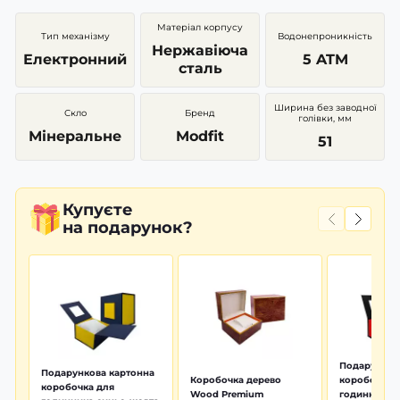
Матеріал корпусу
Тип механізму
Водонепроникність
Нержавіюча
Електронний
5 ATM
сталь
Ширина без заводної
Скло
Бренд
голівки, мм
Мінеральне
Modfit
51
Купуєте
на подарунок?
Подарунков
Подарункова картонна
Коробочка дерево
коробочка 
коробочка для
Wood Premium
годинника 