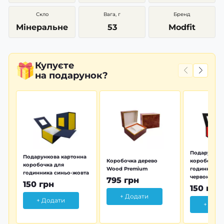
Скло
Вага, г
Бренд
Мінеральне
53
Modfit
Купуєте
на подарунок?
Подарунков
Подарункова картонна
Коробочка дерево
коробочка 
коробочка для
Wood Premium
годинника 
годинника синьо-жовта
червона
795 грн
150 грн
150 грн
+ Додати
+ Додати
+ Дод