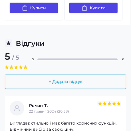
Купити
Купити
Відгуки
5
/ 5
5
6
Розумні функції на кожен день
Годинник легко синхронізується зі смартфоном через
+ Додати відгук
Bluetooth та дозволяє отримувати сповіщення про
дзвінки, SMS і повідомлення з месенджерів та
соціальних мереж. Яскравий кольоровий сенсорний
дисплей забезпечує чітке відображення інформації, а
Роман Т.
інтуїтивно зрозумілий інтерфейс робить користування
22 травня 2024 (20:58)
максимально комфортним.
Виглядає стильно і має багато корисних функцій.
Відмінний вибір за свою ціну.