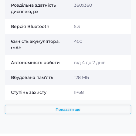
тренувань.
Роздільна здатність
360x360
дисплею, px
Версія Bluetooth
5.3
Ємність акумулятора,
400
mAh
Автономність роботи
від 4 до 7 днів
Вбудована пам'ять
128 МБ
Ступінь захисту
IP68
Показати ще