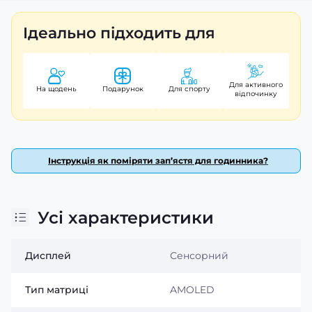
Ідеально підходить для
Для активного
На щодень
Подарунок
Для спорту
відпочинку
Інструкція як поміряти зап’ястя для годинника?
Стильний дизайн і комфорт
Усі характеристики
Modfit ProTrainer GPS White виконаний у сучасному
білому кольорі, який чудово поєднується як зі
Дисплей
Сенсорний
спортивним одягом, так і з повсякденним гардеробом.
Ергономічний корпус із якісних матеріалів та м'який
Тип матриці
AMOLED
силіконовий ремінець забезпечують комфортне
носіння протягом усього дня навіть під час інтенсивних