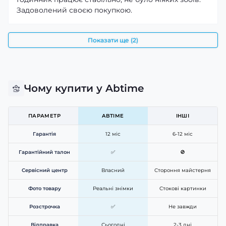
Задоволений своєю покупкою.
Modfit ProTrainer GPS White створений для активного
способу життя. Ємний акумулятор забезпечує
тривалий час автономної роботи, а міцна конструкція
Показати ще (2)
дозволяє використовувати годинник під час спорту,
подорожей та щоденних справ. Це універсальний
смарт-годинник, який поєднує сучасні технології,
комфорт і стильний білий дизайн.
Чому купити у Abtime
ПАРАМЕТР
ABTIME
ІНШІ
Гарантія
12 міс
6-12 міс
Гарантійний талон
✅
🚫
Сервісний центр
Власний
Стороння майстерня
Фото товару
Реальні знімки
Стокові картинки
Розстрочка
✅
Не завжди
Відправка
Сьогодні
2-3 дні