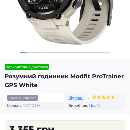
безкоштовна доставка
Розумний годинник Modfit ProTrainer
GPS White
Відгуки:
6
немає в наявності
Модель:
1077-0285
Виробник:
Modfit
3 355 грн