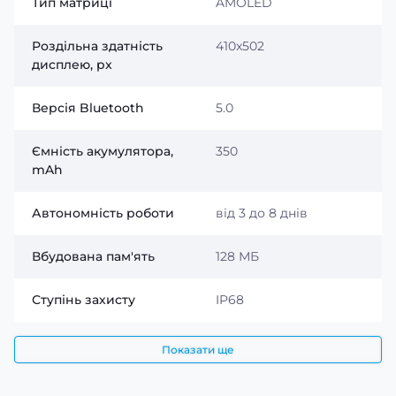
Тип матриці
AMOLED
Роздільна здатність
410x502
дисплею, px
Версія Bluetooth
5.0
Ємність акумулятора,
350
mAh
Автономність роботи
від 3 до 8 днів
Вбудована пам'ять
128 МБ
Годинник легко підключається до смартфона через
Bluetooth, відкриваючи доступ до повідомлень про
Ступінь захисту
IP68
дзвінки, SMS та повідомлення з популярних
месенджерів. Це дозволяє завжди залишатися на
Показати ще
зв'язку та швидко реагувати на важливі події без
необхідності діставати телефон.