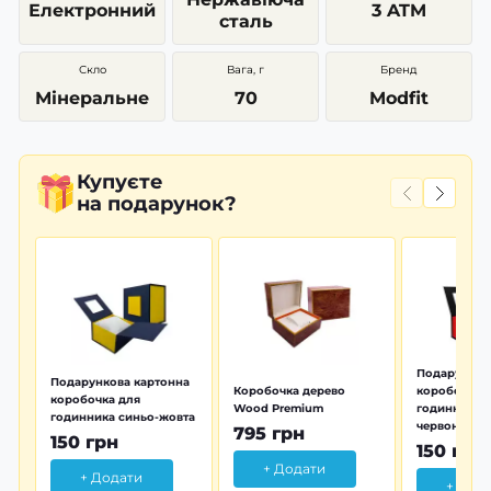
Електронний
3 ATM
сталь
Скло
Вага, г
Бренд
Мінеральне
70
Modfit
Купуєте
на подарунок?
Подарунков
Подарункова картонна
Коробочка дерево
коробочка 
коробочка для
Wood Premium
годинника 
годинника синьо-жовта
червона
795 грн
150 грн
150 грн
+ Додати
+ Додати
+ Дод