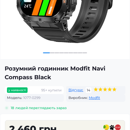
Розумний годинник Modfit Navi
Compass Black
Відгуки:
95+ купили
14
у наявності
Модель:
1077-0299
Виробник:
Modfit
18
людей переглядають зараз
2 460 грн