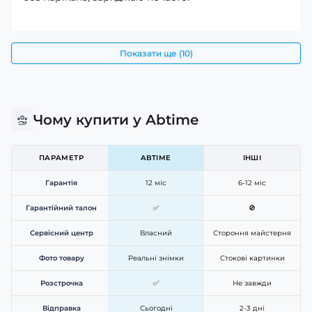
Показати ще (10)
Чому купити у Abtime
ПАРАМЕТР
ABTIME
ІНШІ
Гарантія
12 міс
6-12 міс
Гарантійний талон
✅
🚫
Сервісний центр
Власний
Стороння майстерня
Фото товару
Реальні знімки
Стокові картинки
Розстрочка
✅
Не завжди
Відправка
Сьогодні
2-3 дні