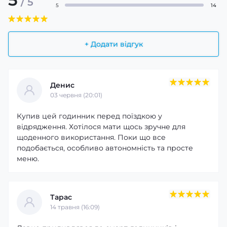
/ 5
5
14
+ Додати відгук
Денис
03 червня (20:01)
Купив цей годинник перед поїздкою у
відрядження. Хотілося мати щось зручне для
Міцний корпус і комфортний ремінець забезпечують
щоденного використання. Поки що все
зручність під час тривалого носіння. Modfit Navi
подобається, особливо автономність та просте
Compass Black стане чудовим вибором для роботи,
меню.
спорту, подорожей та активного відпочинку,
поєднуючи сучасні технології, функціональність і
стильний зовнішній вигляд.
Тарас
14 травня (16:09)