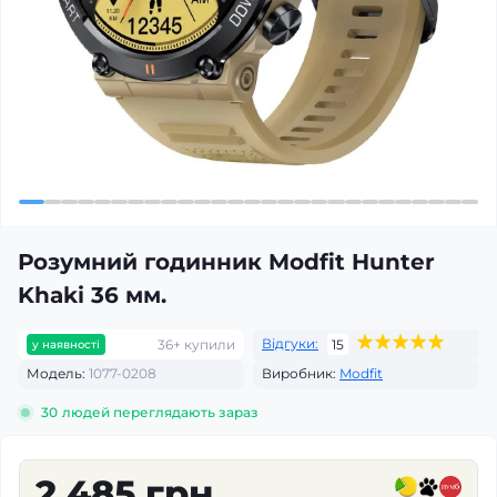
Розумний годинник Modfit Hunter
Khaki 36 мм.
Відгуки:
36+ купили
15
у наявності
Модель:
1077-0208
Виробник:
Modfit
30
людей переглядають зараз
2 485 грн