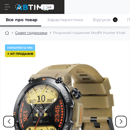
ru
ua
Все про товар
Характеристики
Відгуків
П
15
Смарт годинники
Розумний годинник Modfit Hunter Khaki 3
ГАРАНТІЯ 12 МІС
⭐ ХІТ ПРОДАЖІВ