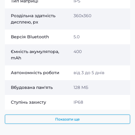
Тип матриці
IPS
хакі довжиною 25,5 см і шириною 22 мм гарантує
комфортне носіння протягом усього дня. Стриманий
дизайн чудово доповнює спортивний, повсякденний і
Роздільна здатність
360x360
мілітарі-стиль.
дисплею, px
Версія Bluetooth
5.0
Ємність акумулятора,
400
mAh
Автономність роботи
від 3 до 5 днів
Вбудована пам'ять
128 МБ
Ступінь захисту
IP68
Показати ще