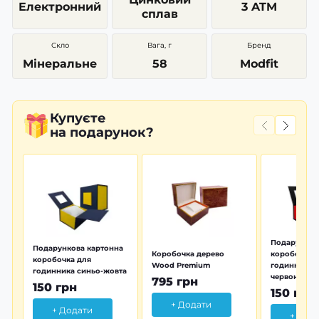
Електронний
3 ATM
сплав
Скло
Вага, г
Бренд
Мінеральне
58
Modfit
Купуєте
на подарунок?
Подарунков
Подарункова картонна
Коробочка дерево
коробочка 
коробочка для
Wood Premium
годинника 
годинника синьо-жовта
червона
795 грн
150 грн
150 грн
+ Додати
+ Додати
+ Дод