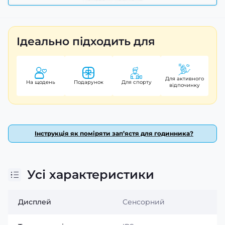
Ідеально підходить для
Для активного
На щодень
Подарунок
Для спорту
відпочинку
Інструкція як поміряти зап’ястя для годинника?
Стильний дизайн і комфорт
Усі характеристики
Модель виконана у міцному круглому корпусі
розміром 46 × 46 мм і товщиною лише 12 мм.
Дисплей
Сенсорний
Поєднання полімеру та сталі забезпечує високу
міцність конструкції, а силіконовий ремінець кольору