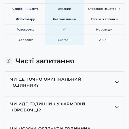
Сервісний центр
Власний
Стороння майстерня
Фото товару
Реальні знімки
Стокові картинки
Розстрочка
✅
Не завжди
Відправка
Сьогодні
2-3 дні
Часті запитання
ЧИ ЦЕ ТОЧНО ОРИГІНАЛЬНИЙ
ГОДИННИК?
Так, усі годинники у нас лише оригінальні, ми є
представником багатьох брендів.
ЧИ ЙДЕ ГОДИННИК У ФІРМОВІЙ
КОРОБОЧЦІ?
Для годинників бренду Casio, Pagani Design,
GUARDO та GOODYEAR додаємо фірмові
ЧИ МОЖНА ОГЛЯНУТИ ГОДИННИК