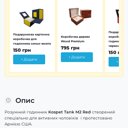
Подарунков
Подарункова картонна
Коробочка дерево
коробочка 
коробочка для
Wood Premium
годинника 
годинника синьо-жовта
червона
795 грн
150 грн
150 грн
+ Додати
+ Додати
+ Дод
Опис
Розумний годинник
Kospet Tank M2 Red
створений
спеціально для активних чоловіків і протестовано
Армією США.