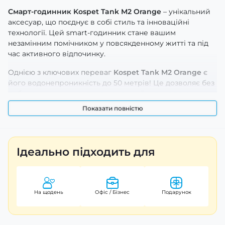
Смарт-годинник Kospet Tank M2 Orange
– унікальний
аксесуар, що поєднує в собі стиль та інноваційні
технології. Цей smart-годинник стане вашим
незамінним помічником у повсякденному житті та під
час активного відпочинку.
Однією з ключових переваг
Kospet Tank M2 Orange
є
його водонепроникність до 50 метрів! Це дозволяє без
побоювань занурюватися у воду, займатися плаванням
або просто не переживати за дощ. Завдяки корпусу з
Показати повністю
полімеру та сталі, він стійкий до механічних
пошкоджень і виглядає елегантно на зап’ясті. Ремінець
із каучуку забезпечує комфортне носіння протягом
тривалого часу і легко регулюється під будь-який
Ідеально підходить для
розмір зап’ястя (довжина ремінця – 26,5 см, ширина –
20 см).
Завдяки прямокутній формі корпуса (52 х 43,7 мм) цей
На щодень
Офіс / Бізнес
Подарунок
чоловічий годинник чудово поєднується як зі
спортивними луками, так і з більш класичними
образами. Мінеральне скло захищає електронний