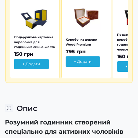
Подарунков
Подарункова картонна
Коробочка дерево
коробочка 
коробочка для
Wood Premium
годинника 
годинника синьо-жовта
червона
795 грн
150 грн
150 грн
+ Додати
+ Додати
+ Дод
Опис
Розумний годинник створений
спеціально для активних чоловіків