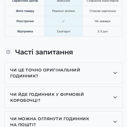
Сервісний центр
Власний
Стороння майстерня
Фото товару
Реальні знімки
Стокові картинки
Розстрочка
✅
Не завжди
Відправка
Сьогодні
2-3 дні
Часті запитання
ЧИ ЦЕ ТОЧНО ОРИГІНАЛЬНИЙ
ГОДИННИК?
Так, усі годинники у нас лише оригінальні, ми є
представником багатьох брендів.
ЧИ ЙДЕ ГОДИННИК У ФІРМОВІЙ
КОРОБОЧЦІ?
Для годинників бренду Casio, Pagani Design,
GUARDO та GOODYEAR додаємо фірмові
ЧИ МОЖНА ОГЛЯНУТИ ГОДИННИК
коробочки із брендовим надписом. Для бренду
НА ПОШТІ?