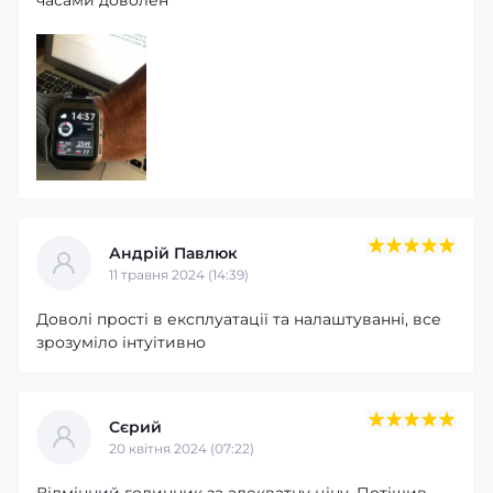
часами доволен
віддалене управління камерою телефону
управління музичним плеєром
контроль яскравості
погода
пошук телефону
безшумний режим
контроль тренувань
можливість відхилення виклику
калькулятор
секундомір
таймер
Андрій Павлюк
контроль сну
11 травня 2024 (14:39)
фітнес-трекер
відстеження маршруту
Доволі прості в експлуатації та налаштуванні, все
анти-втрата
зрозуміло інтуітивно
крокомір
вимірювання дистанції
будильник
підсвічування
Сєрий
дата, день тижня, місяць
20 квітня 2024 (07:22)
Сумісність з ОС:
Android 5.1 / iOS 10.0 і вище