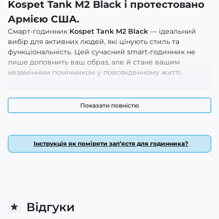
Kospet Tank M2 Black і протестовано
Армією США.
Смарт-годинник
Kospet Tank M2 Black
— ідеальний
вибір для активних людей, які цінують стиль та
функціональність. Цей сучасний smart-годинник не
лише доповнить ваш образ, але й стане вашим
незамінним помічником у повсякденному житті.
Завдяки водонепроникності до 50 м,
Kospet Tank M2
Black
підходить для всіх видів спорту, включаючи
Показати повністю
плавання та водні розваги. Корпус годинника
виготовлений з поєднання полімеру та сталі, що
забезпечує міцність і легкість. Ремінець з
високоякісного каучуку приємно облягає зап’ястя,
Інструкція як поміряти зап’ястя для годинника?
гарантуючи комфорт навіть під час тривалого носіння.
Унісекс дизайн робить цей смарт-годинник
універсальним аксесуаром для будь-якої ситуації.
Основні характеристики:
Відгуки
Розміри: 52 х 43,7 мм
Вага: 57 г