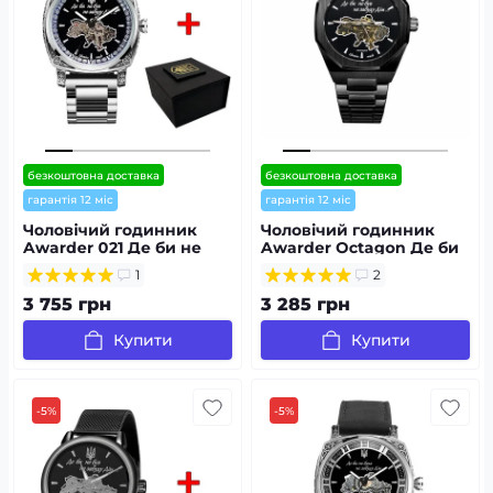
безкоштовна доставка
безкоштовна доставка
гарантія 12 міс
гарантія 12 міс
Чоловічий годинник
Чоловічий годинник
Awarder 021 Де би не
Awarder Octagon Де би
був Silver Steel
не був All Black
1
2
3 755 грн
3 285 грн
Купити
Купити
-5%
-5%