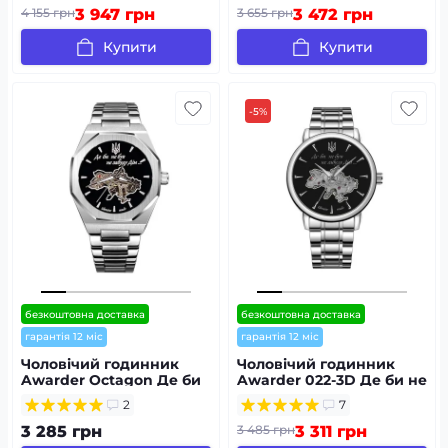
4 155 грн
3 947 грн
3 655 грн
3 472 грн
Купити
Купити
-5%
безкоштовна доставка
безкоштовна доставка
гарантія 12 міс
гарантія 12 міс
Чоловічий годинник
Чоловічий годинник
Awarder Octagon Де би
Awarder 022-3D Де би не
не був Silver-Black
був Silver-Black Steel
2
7
3 285 грн
3 485 грн
3 311 грн