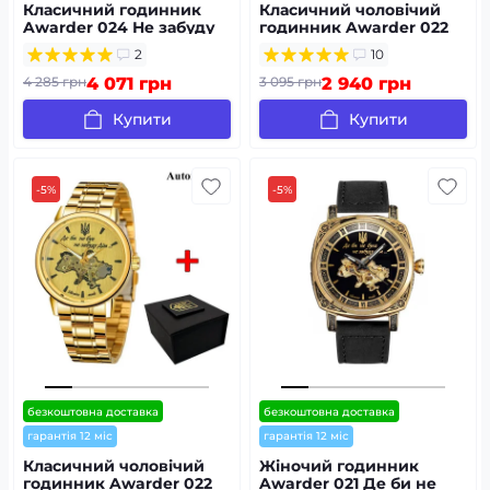
Класичний годинник
Класичний чоловічий
Awarder 024 Не забуду
годинник Awarder 022
дім Silver-Black
Black-Gold Automatics
2
10
Metall Не Забуду Дім
4 285 грн
4 071 грн
3 095 грн
2 940 грн
Купити
Купити
-5%
-5%
безкоштовна доставка
безкоштовна доставка
гарантія 12 міс
гарантія 12 міс
Класичний чоловічий
Жіночий годинник
годинник Awarder 022
Awarder 021 Де би не