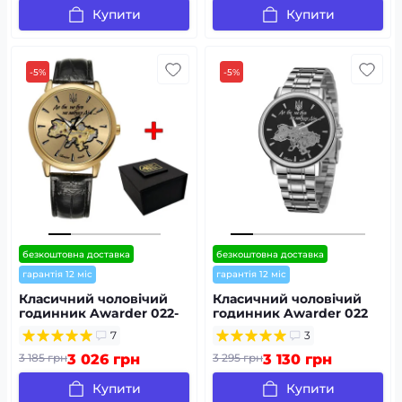
Купити
Купити
-5%
-5%
безкоштовна доставка
безкоштовна доставка
гарантія 12 міс
гарантія 12 міс
Класичний чоловічий
Класичний чоловічий
годинник Awarder 022-
годинник Awarder 022
3D Не Забуду Дім Gold-
Silver-Black Mechanic
7
3
Gold
Metall Не Забуду Дім
3 185 грн
3 026 грн
3 295 грн
3 130 грн
Купити
Купити