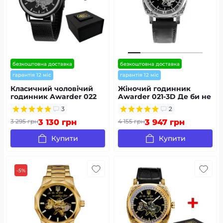
безкоштовна доставка
безкоштовна доставка
гарантія 12 міс
гарантія 12 міс
Класичний чоловічий
Жіночий годинник
годинник Awarder 022
Awarder 021-3D Де би не
All Black Mechanic Mesh
була Silver-Black-Black
3
2
Не Забуду Дім
Leather
3 295 грн
3 130 грн
4 155 грн
3 947 грн
Купити
Купити
-5%