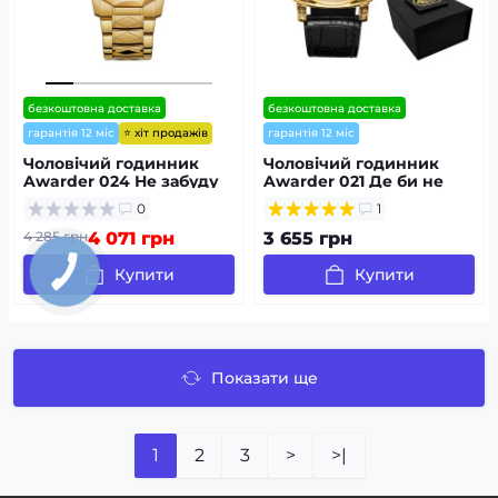
безкоштовна доставка
безкоштовна доставка
⭐ хіт продажів
гарантія 12 міс
гарантія 12 міс
Чоловічий годинник
Чоловічий годинник
Awarder 024 Не забуду
Awarder 021 Де би не
дім Gold-Black
був Gold-Black
0
1
4 285 грн
4 071 грн
3 655 грн
Купити
Купити
Показати ще
1
2
3
>
>|