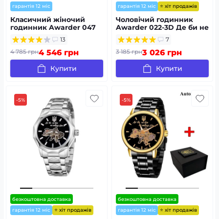
⭐ хіт продажів
гарантія 12 міс
гарантія 12 міс
Класичний жіночий
Чоловічий годинник
годинник Awarder 047
Awarder 022-3D Де би не
Де би не була
був All Black Automatic
13
7
4 785 грн
4 546 грн
3 185 грн
3 026 грн
Купити
Купити
-5%
-5%
безкоштовна доставка
безкоштовна доставка
⭐ хіт продажів
⭐ хіт продажів
гарантія 12 міс
гарантія 12 міс