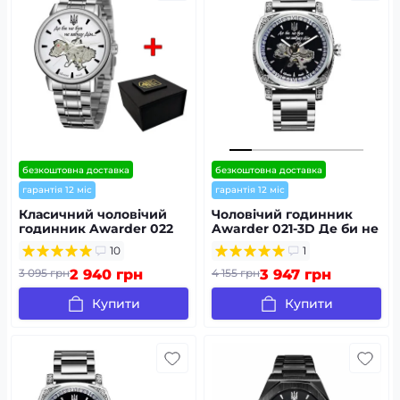
безкоштовна доставка
безкоштовна доставка
гарантія 12 міс
гарантія 12 міс
Класичний чоловічий
Чоловічий годинник
годинник Awarder 022
Awarder 021-3D Де би не
Silver-White Automatics
був Silver-Black Steel
10
1
Metall Не Забуду Дім
3 095 грн
2 940 грн
4 155 грн
3 947 грн
Купити
Купити