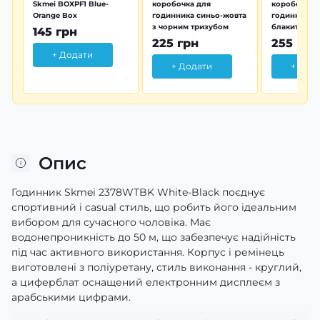
Skmei BOXPF1 Blue-
коробочка для
коробочка 
Orange Box
годинника синьо-жовта
годинника з
з чорним тризубом
блакитна тр
145 грн
225 грн
255 грн
+ Додати
+ Додати
+ Дод
Опис
Годинник Skmei 2378WTBK White-Black поєднує
спортивний і casual стиль, що робить його ідеальним
вибором для сучасного чоловіка. Має
водонепроникність до 50 м, що забезпечує надійність
під час активного використання. Корпус і ремінець
виготовлені з поліуретану, стиль виконання - круглий,
а циферблат оснащений електронним дисплеєм з
арабськими цифрами.