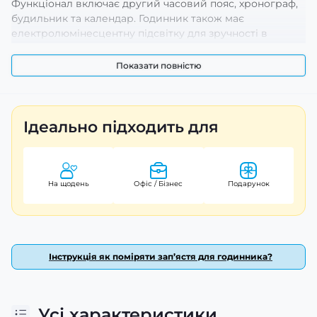
Функціонал включає другий часовий пояс, хронограф,
будильник та календар. Годинник також має
електролюмінесцентну підсвітку для зручності в
темний час доби. Розміри годинника складають 49,1 х
49,3 мм, а вага - 42 г. Довжина ремінця - 27 см, ширина -
Показати повністю
22 мм. Годинник може похвалитися 12-місячною
гарантією та комплектується батарейкою CR2025.
Виробництво — Китай.
Ідеально підходить для
На щодень
Офіс / Бізнес
Подарунок
Інструкція як поміряти зап’ястя для годинника?
Усі характеристики