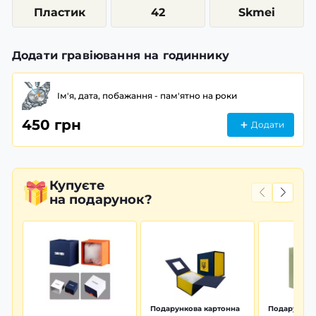
Пластик
42
Skmei
Додати гравіювання на годиннику
Ім'я, дата, побажання - пам'ятно на роки
450 грн
Додати
Купуєте
на подарунок?
Подарункова картонна
Подарунков