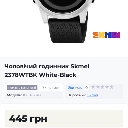
Чоловічий годинник Skmei
2378WTBK White-Black
Відгуки:
3+ купили
0
немає в наявності
Модель:
1080-2649
Виробник:
Skmei
445 грн