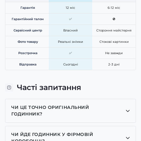
Гарантія
12 міс
6-12 міс
Гарантійний талон
✅
🚫
Сервісний центр
Власний
Стороння майстерня
Фото товару
Реальні знімки
Стокові картинки
Розстрочка
✅
Не завжди
Відправка
Сьогодні
2-3 дні
Часті запитання
ЧИ ЦЕ ТОЧНО ОРИГІНАЛЬНИЙ
ГОДИННИК?
Так, усі годинники у нас лише оригінальні, ми є
представником багатьох брендів.
ЧИ ЙДЕ ГОДИННИК У ФІРМОВІЙ