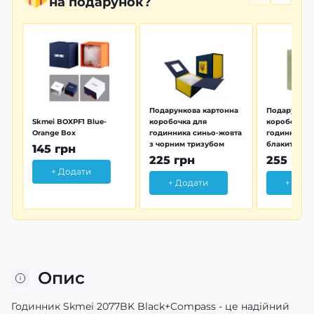
на подарунок?
Подарункова картонна
Подарунков
Skmei BOXPF1 Blue-
коробочка для
коробочка 
Orange Box
годинника синьо-жовта
годинника з
з чорним тризубом
блакитна тр
145 грн
225 грн
255 грн
+ Додати
+ Додати
+ Дод
Опис
Годинник Skmei 2077BK Black+Compass - це надійний