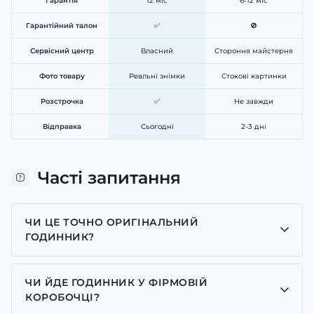
Гарантія
12 міс
6-12 міс
Гарантійний талон
✅
🚫
Сервісний центр
Власний
Стороння майстерня
Фото товару
Реальні знімки
Стокові картинки
Розстрочка
✅
Не завжди
Відправка
Сьогодні
2-3 дні
Часті запитання
ЧИ ЦЕ ТОЧНО ОРИГІНАЛЬНИЙ
ГОДИННИК?
Так, усі годинники у нас лише оригінальні, ми є
представником багатьох брендів.
ЧИ ЙДЕ ГОДИННИК У ФІРМОВІЙ
КОРОБОЧЦІ?