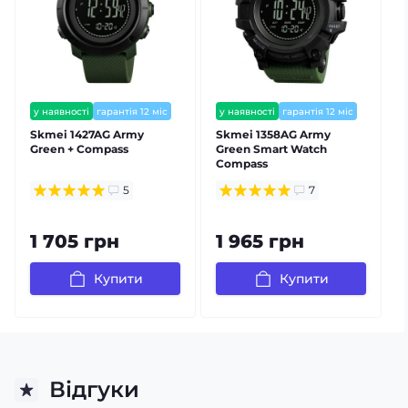
у наявності
гарантія 12 міс
у наявності
гарантія 12 міс
Skmei 1427AG Army
Skmei 1358AG Army
S
Green + Compass
Green Smart Watch
Compass
5
7
1 705 грн
1 965 грн
Купити
Купити
Відгуки