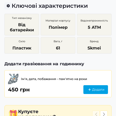
Ключові характеристики
Тип механізму
Матеріал корпусу
Водонепроникність
Від
Полімер
5 ATM
батарейки
Скло
Вага, г
Бренд
Пластик
61
Skmei
Додати гравіювання на годиннику
Ім'я, дата, побажання - пам'ятно на роки
450 грн
Додати
Купуєте