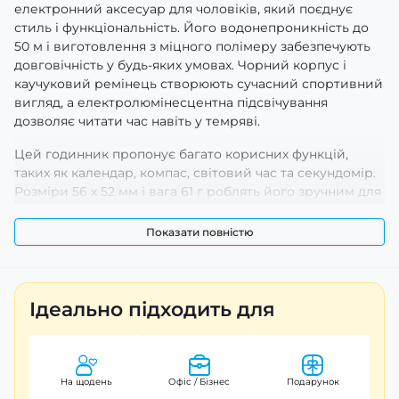
електронний аксесуар для чоловіків, який поєднує
стиль і функціональність. Його водонепроникність до
50 м і виготовлення з міцного полімеру забезпечують
довговічність у будь-яких умовах. Чорний корпус і
каучуковий ремінець створюють сучасний спортивний
вигляд, а електролюмінесцентна підсвічування
дозволяє читати час навіть у темряві.
Цей годинник пропонує багато корисних функцій,
таких як календар, компас, світовий час та секундомір.
Розміри 56 х 52 мм і вага 61 г роблять його зручним для
носіння. Індикація включає години, хвилини, секунди,
день тижня, місяць та число. Skmei 2077BK - це
Показати повністю
ідеальний вибір для активних людей, які цінують стиль
і практичність. Гарантія на годинник становить 12
місяців.
Ідеально підходить для
На щодень
Офіс / Бізнес
Подарунок