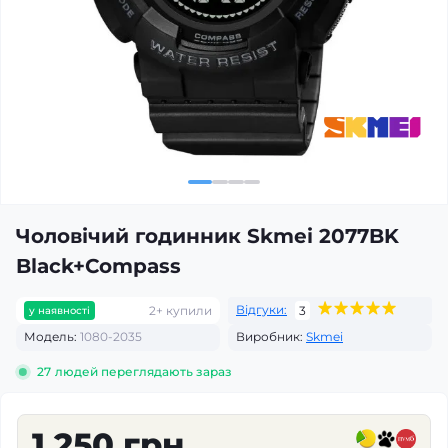
Чоловічий годинник Skmei 2077BK
Black+Compass
Відгуки:
2+ купили
3
у наявності
Модель:
1080-2035
Виробник:
Skmei
27
людей переглядають зараз
1 250 грн