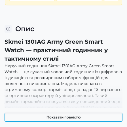
Опис
Skmei 1301AG Army Green Smart
Watch — практичний годинник у
тактичному стилі
Наручний годинник Skmei 1301AG Army Green Smart
Watch — це сучасний чоловічий годинник із цифровою
індикацією та розширеним набором функцій для
щоденного використання. Модель виконана в
стриманому кольорі «армі-грін», що надає їй виразного
спортивного характеру й універсальності. Такий
дизайн гармонійно вписується як у повсякденний одяг,
так і у спортивний гардероб. Skmei 1301AG оснащений
чітким цифровим дисплеєм, який відображає
Показати повністю
поточний час, дату, дні тижня й інші поточні дані, а
електронний механізм гарантує стабільну роботу без