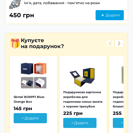
Ім'я, дата, побажання - пам'ятно на роки
450 грн
Додати
Купуєте
на подарунок?
Подарункова картонна
Подарунков
Skmei BOXPF1 Blue-
коробочка для
коробочка 
Orange Box
годинника синьо-жовта
годинника з
з чорним тризубом
блакитна тр
145 грн
225 грн
255 грн
+ Додати
+ Додати
+ Дод