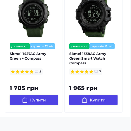
у наявності
гарантія 12 міс
у наявності
гарантія 12 міс
Skmei 1427AG Army
Skmei 1358AG Army
S
Green + Compass
Green Smart Watch
Compass
5
7
1 705 грн
1 965 грн
Купити
Купити