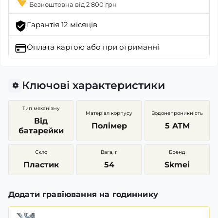
Безкоштовна від 2 800 грн
Гарантія 12 місяців
Оплата картою
або при отриманні
Ключові характеристики
Тип механізму
Матеріал корпусу
Водонепроникність
Від
Полімер
5 ATM
батарейки
Скло
Вага, г
Бренд
Пластик
54
Skmei
Додати гравіювання на годиннику