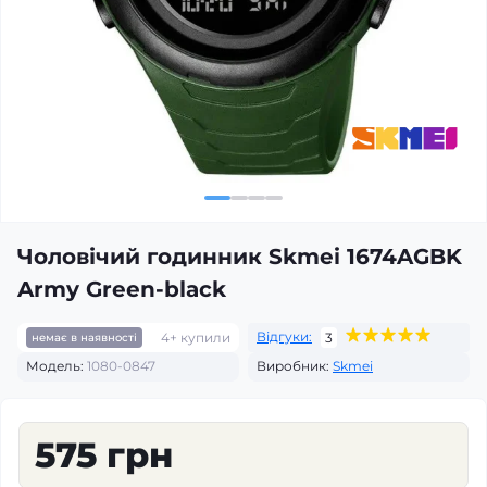
Чоловічий годинник Skmei 1674AGBK
Army Green-black
Відгуки:
4+ купили
3
немає в наявності
Модель:
1080-0847
Виробник:
Skmei
575 грн