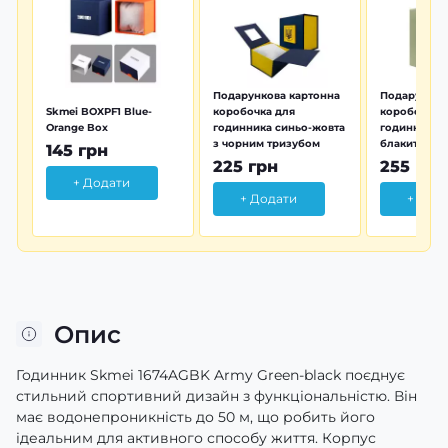
Подарункова картонна
Подарунков
Skmei BOXPF1 Blue-
коробочка для
коробочка 
Orange Box
годинника синьо-жовта
годинника з
з чорним тризубом
блакитна тр
145 грн
225 грн
255 грн
+ Додати
+ Додати
+ Дод
Опис
Годинник Skmei 1674AGBK Army Green-black поєднує
стильний спортивний дизайн з функціональністю. Він
має водонепроникність до 50 м, що робить його
ідеальним для активного способу життя. Корпус