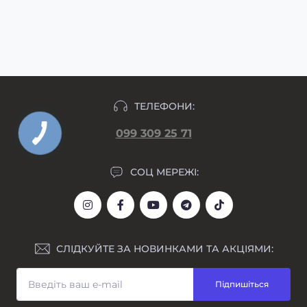
узгодження макету та внесення передплати,
підлягають.
макет гравіювання прикріпляємо у день
формування замовлення.
ТЕЛЕФОНИ:
099 309 25 71
СОЦ МЕРЕЖІ:
СЛІДКУЙТЕ ЗА НОВИНКАМИ ТА АКЦІЯМИ:
Підпишіться