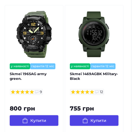
у наявності
гарантія 12 міс
у наявності
гарантія 12 міс
Skmei 1965AG army
Skmei 1469AGBK Military-
S
green.
Black
9
12
800 грн
755 грн
Купити
Купити