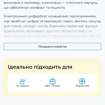
виконано з полімеру, а ремінець — з якісного каучуку,
що забезпечує комфорт та міцність.
Електронний циферблат оснащений підсвічуванням,
має арабські цифри та індикацію годин, хвилин, секунд,
дня тижня, місяця і числа. Годинник також має функції
будильника, календаря, другого часового поясу та
секундоміра. Він має круглу форму, розміри 46 х 48 мм
і важить лише 52 г.
Показати повністю
Годинник представлений у чорному кольорі корпусу і
зеленому ремінці, що підкреслює його сучасний стиль.
Гарантія на товар становить 12 місяців. Виробник —
Китай.
Ідеально підходить для
На щодень
Офіс / Бізнес
Подарунок