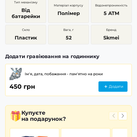
Тип механізму
Матеріал корпусу
Водонепроникність
Від
Полімер
5 ATM
батарейки
Скло
Вага, г
Бренд
Пластик
52
Skmei
Додати гравіювання на годиннику
Ім'я, дата, побажання - пам'ятно на роки
450 грн
Додати
Купуєте
на подарунок?