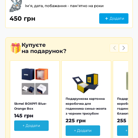
Ім'я, дата, побажання - пам'ятно на роки
450 грн
Додати
Купуєте
на подарунок?
Подарункова картонна
Подарунков
Skmei BOXPF1 Blue-
коробочка для
коробочка 
Orange Box
годинника синьо-жовта
годинника з
з чорним тризубом
блакитна тр
145 грн
225 грн
255 грн
+ Додати
+ Додати
+ Дод