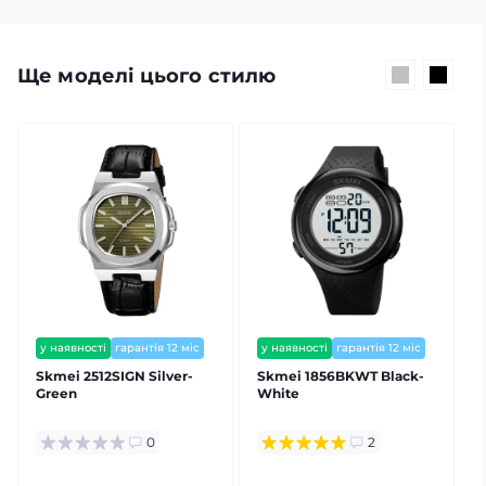
Ще моделі цього стилю
у наявності
гарантія 12 міс
у наявності
гарантія 12 міс
Skmei 2512SIGN Silver-
Skmei 1856BKWT Black-
Green
White
0
2