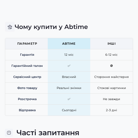
Чому купити у Abtime
ПАРАМЕТР
ABTIME
ІНШІ
Гарантія
12 міс
6-12 міс
Гарантійний талон
✅
🚫
Сервісний центр
Власний
Стороння майстерня
Фото товару
Реальні знімки
Стокові картинки
Розстрочка
✅
Не завжди
Відправка
Сьогодні
2-3 дні
Часті запитання