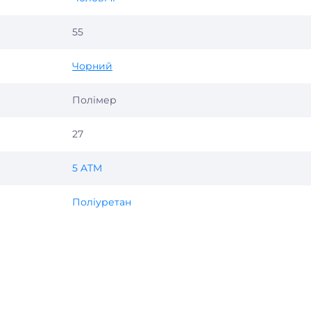
55
Чорний
Полімер
27
5 ATM
Поліуретан