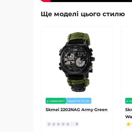
Ще моделі цього стилю
у наявності
гарантія 12 міс
у н
Skmei 2202NAG Army Green
Sk
Wa
0