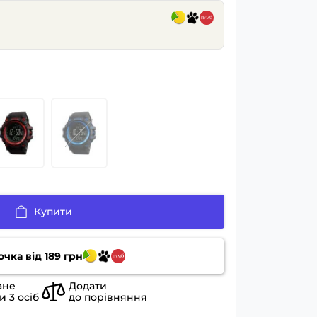
н
Купити
очка від
189
грн
ане
Додати
ли
3
осіб
до порівняння