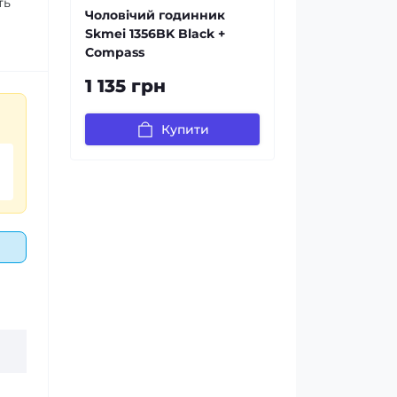
ть
Чоловічий годинник
Skmei 1356BK Black +
Compass
1 135 грн
Купити