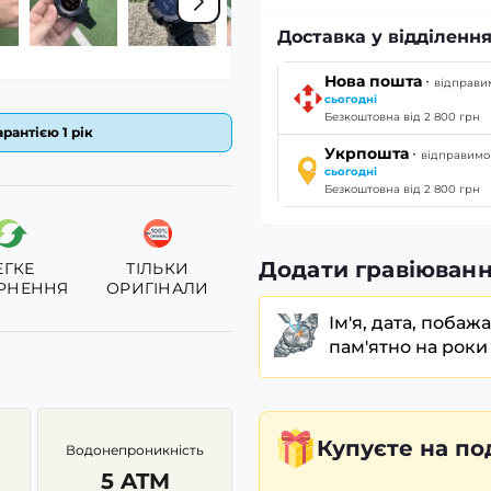
Доставка у відділення
·
Нова пошта
відправи
сьогодні
Безкоштовна від 2 800 грн
рантією 1 рік
·
Укрпошта
відправимо
сьогодні
Безкоштовна від 2 800 грн
Додати гравіюванн
ЕГКЕ
ТІЛЬКИ
РНЕННЯ
ОРИГІНАЛИ
Ім'я, дата, побаж
пам'ятно на роки
Купуєте
на по
Водонепроникність
5 ATM