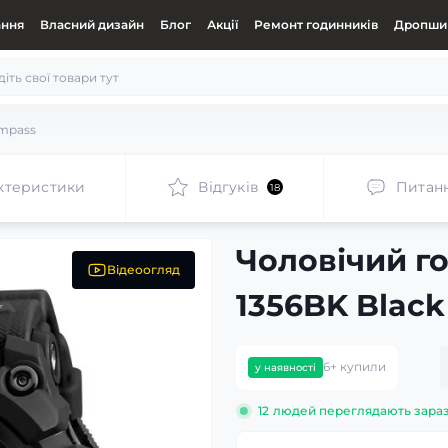
ання
Власний дизайн
Блог
Акції
Ремонт годинників
Дропшип
ompass
ктеристики
Відгуків
Питан
18
Чоловічий г
Відеоогляд
1356BK Black
6+ купили
у наявності
12
людей переглядають зара