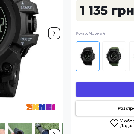
1 135 гр
Колір:
Чорний
Розстр
У
обр
Дода