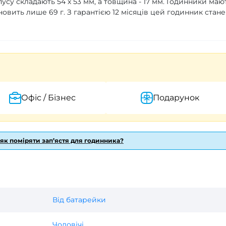
усу складають 54 х 53 мм, а товщина - 17 мм. Годинники маю
ановить лише 69 г. З гарантією 12 місяців цей годинник стане
Офіс / Бізнес
Подарунок
 як поміряти зап’ястя для годинника?
Від батарейки
Чоловічі