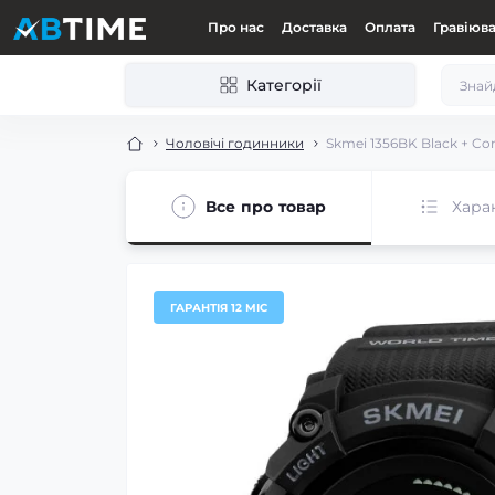
Про нас
Доставка
Оплата
Гравіюв
Категорії
Чоловічі годинники
Skmei 1356BK Black + C
Все про товар
Хара
ГАРАНТІЯ 12 МІС