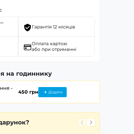
:
мо
Гарантія 12 місяців
Оплата картою
або при отриманні
я на годиннику
ання -
450 грн
Додати
дарунок?