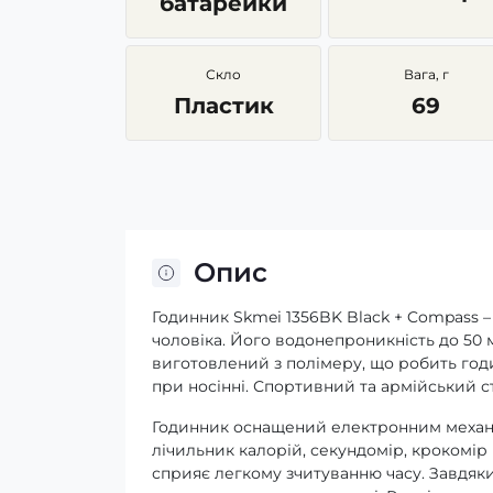
батарейки
Скло
Вага, г
Пластик
69
Опис
Годинник Skmei 1356BK Black + Compass –
чоловіка. Його водонепроникність до 50 м
виготовлений з полімеру, що робить годи
при носінні. Спортивний та армійський с
Годинник оснащений електронним механізм
лічильник калорій, секундомір, крокомі
сприяє легкому зчитуванню часу. Завдяк