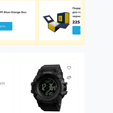
Подарункова картонна коро
F1 Blue-Orange Box
для годинника синьо-жовта 
чорним тризубом
225 грн
ати
+ Додати
сті