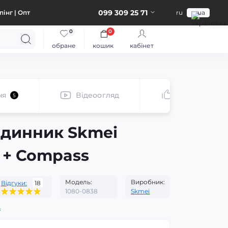
099 309 25 71
інг | Опт
ru
ua
0
0
обране
кошик
кабінет
ня
Відеоогляд
Рекомендує
5
одинник Skmei
 + Compass
Модель:
Виробник:
Відгуки:
18
1080-0838
Skmei
з