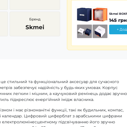
Skmei BOXP
Бренд
145 грн
Skmei
+ Дод
 це стильний та функціональний аксесуар для сучасного
етрів забезпечує надійність у будь-яких умовах. Корпус
нник легким і міцним, а каучуковий ремінець додає зручно
тиль підкреслює енергійний імідж власника.
ом і має різноманітні функції, такі як будильник, компас,
р і календар. Цифровий циферблат з арабськими цифрами
и електролюмінесцентному підсвічуванню його зручно