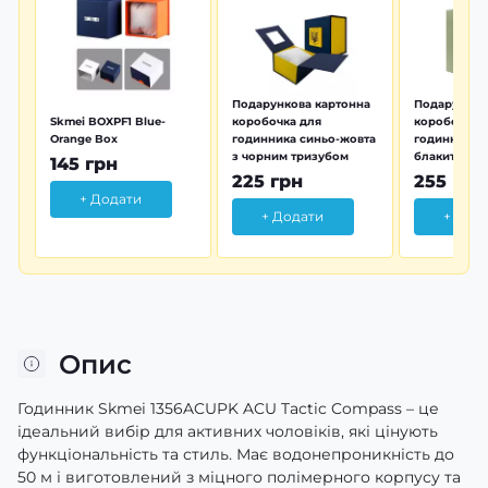
Подарункова картонна
Подарунков
Skmei BOXPF1 Blue-
коробочка для
коробочка 
Orange Box
годинника синьо-жовта
годинника з
з чорним тризубом
блакитна тр
145 грн
225 грн
255 грн
+ Додати
+ Додати
+ Дод
Опис
Годинник Skmei 1356ACUPK ACU Tactic Compass – це
ідеальний вибір для активних чоловіків, які цінують
функціональність та стиль. Має водонепроникність до
50 м і виготовлений з міцного полімерного корпусу та