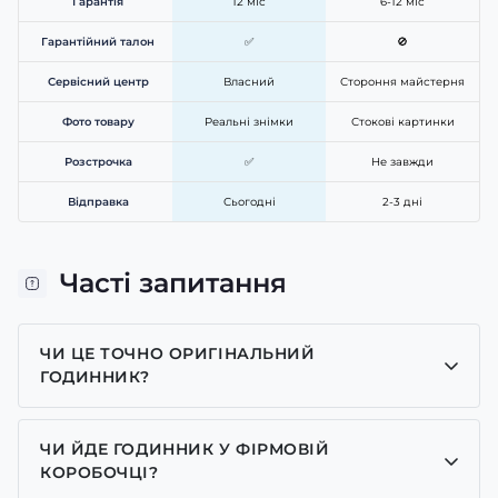
Гарантія
12 міс
6-12 міс
Гарантійний талон
✅
🚫
Сервісний центр
Власний
Стороння майстерня
Фото товару
Реальні знімки
Стокові картинки
Розстрочка
✅
Не завжди
Відправка
Сьогодні
2-3 дні
Часті запитання
ЧИ ЦЕ ТОЧНО ОРИГІНАЛЬНИЙ
ГОДИННИК?
Так, усі годинники у нас лише оригінальні, ми є
представником багатьох брендів.
ЧИ ЙДЕ ГОДИННИК У ФІРМОВІЙ
КОРОБОЧЦІ?