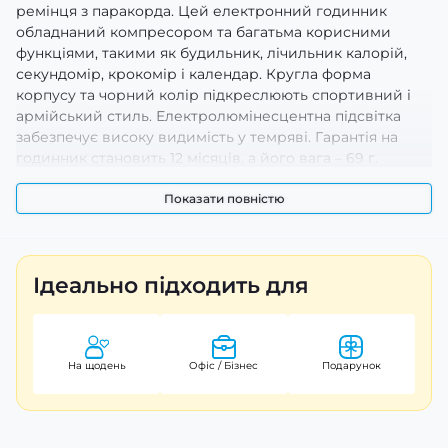
ремінця з паракорда. Цей електронний годинник
обладнаний компресором та багатьма корисними
функціями, такими як будильник, лічильник калорій,
секундомір, крокомір і календар. Кругла форма
корпусу та чорний колір підкреслюють спортивний і
армійський стиль. Електролюмінесцентна підсвітка
забезпечує високу видимість у темряві. Гарантія на
годинник становить 12 місяців, а його вага – 69 г.
Довжина ремінця складає 26 см, ширина - 22 см.
Годинник виготовлений в Китаї.
Показати повністю
Ідеально підходить для
На щодень
Офіс / Бізнес
Подарунок