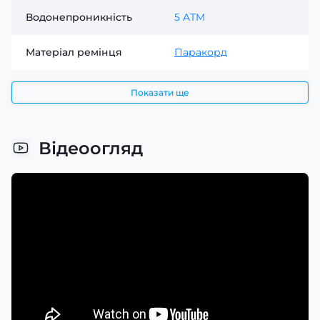
Водонепроникність
5 ATM
Матеріал ремінця
Паракорд
Показати ще
Відеоогляд