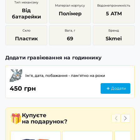
Тип механізму
Матеріал корпусу
Водонепроникність
Від
Полімер
5 ATM
батарейки
Скло
Вага, г
Бренд
Пластик
69
Skmei
Додати гравіювання на годиннику
Ім'я, дата, побажання - пам'ятно на роки
450 грн
Додати
Купуєте
на подарунок?