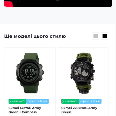
Ще моделі цього стилю
у наявності
гарантія 12 міс
у наявності
гарантія 12 міс
Skmei 1427AG Army
Skmei 2202NAG Army
Green + Compass
Green