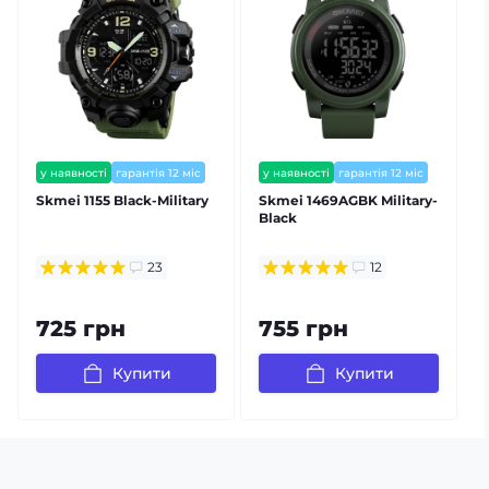
у наявності
гарантія 12 міс
у наявності
гарантія 12 міс
Skmei 1155 Black-Military
Skmei 1469AGBK Military-
S
Black
23
12
725 грн
755 грн
Купити
Купити