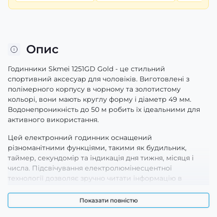
Опис
Годинники Skmei 1251GD Gold - це стильний
спортивний аксесуар для чоловіків. Виготовлені з
полімерного корпусу в чорному та золотистому
кольорі, вони мають круглу форму і діаметр 49 мм.
Водонепроникність до 50 м робить їх ідеальними для
активного використання.
Цей електронний годинник оснащений
різноманітними функціями, такими як будильник,
таймер, секундомір та індикація дня тижня, місяця і
числа. Підсвічування електролюмінесцентної
технології дозволяє зручно читати інформацію в
темряві.
Показати повністю
Ремінець з каучуку довжиною 24 см і шириною 22 мм
забезпечує комфортність носіння, а класична застібка