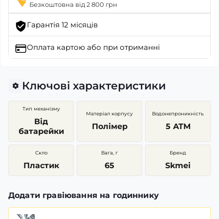
Безкоштовна від 2 800 грн
Гарантія 12 місяців
Оплата картою
або при отриманні
Ключові характеристики
Тип механізму
Матеріал корпусу
Водонепроникність
Від
Полімер
5 ATM
батарейки
Скло
Вага, г
Бренд
Пластик
65
Skmei
Додати гравіювання на годиннику