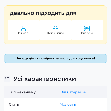
надійно фіксує годинник на зап’ясті. Гарантія на товар
становить 12 місяців. Додайте цей функціональний та
Ідеально підходить для
стильний аксесуар до свого гардеробу!
На щодень
Офіс / Бізнес
Подарунок
Інструкція як поміряти зап’ястя для годинника?
Усі характеристики
Тип механізму
Від батарейки
Стать
Чоловічі