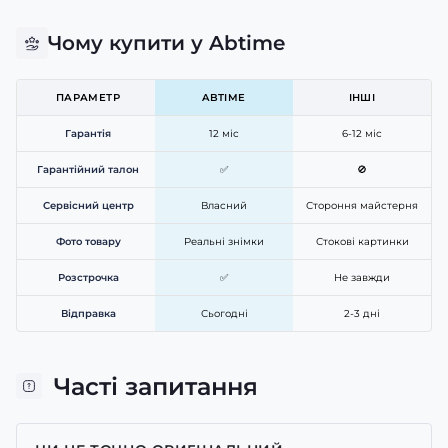
Чому купити у Abtime
ПАРАМЕТР
ABTIME
ІНШІ
Гарантія
12 міс
6-12 міс
Гарантійний талон
✅
🚫
Сервісний центр
Власний
Стороння майстерня
Фото товару
Реальні знімки
Стокові картинки
Розстрочка
✅
Не завжди
Відправка
Сьогодні
2-3 дні
Часті запитання