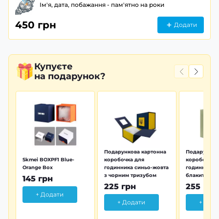
Ім'я, дата, побажання - пам'ятно на роки
450 грн
Додати
Купуєте
на подарунок?
Подарункова картонна
Подарунков
Skmei BOXPF1 Blue-
коробочка для
коробочка 
Orange Box
годинника синьо-жовта
годинника з
з чорним тризубом
блакитна тр
145 грн
225 грн
255 грн
+ Додати
+ Додати
+ Дод