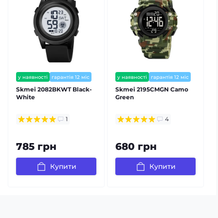
у наявності
гарантія 12 міс
у наявності
гарантія 12 міс
Skmei 2082BKWT Black-
Skmei 2195CMGN Camo
White
Green
1
4
785 грн
680 грн
Купити
Купити