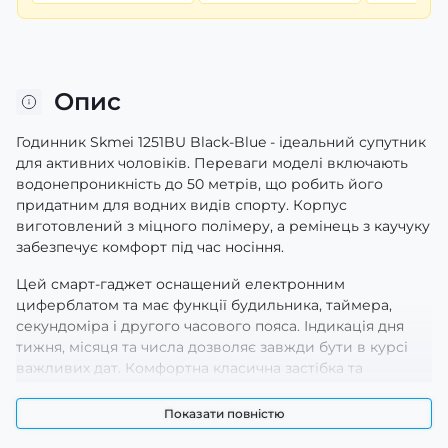
Опис
Годинник Skmei 1251BU Black-Blue - ідеальний супутник
для активних чоловіків. Переваги моделі включають
водонепроникність до 50 метрів, що робить його
придатним для водних видів спорту. Корпус
виготовлений з міцного полімеру, а ремінець з каучуку
забезпечує комфорт під час носіння.
Цей смарт-гаджет оснащений електронним
циферблатом та має функції будильника, таймера,
секундоміра і другого часового пояса. Індикація дня
тижня, місяця та числа дозволяє завжди бути в курсі
важливих дат. Комфортна класична застібка та
електролюмінесцентна підсвічування забезпечують
зручність в користуванні в темний час доби.
Показати повністю
Чорний і синій кольори створюють стильний