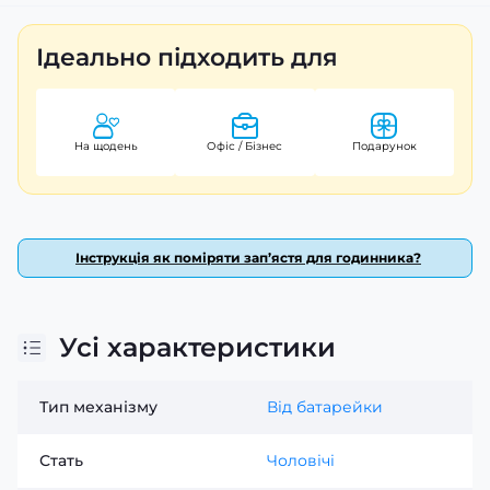
спортивний та армійський вигляд, а товщина корпусу
лише 15 мм робить його легким і практичним у
Ідеально підходить для
використанні. Годинник має гарантію 12 місяців та
виготовлений в Китаї. Діаметр корпусу становить 49
мм, а довжина ремінця — 24 см, що підходить для
більшості зап’ясть. Вага годинника всього 65 г.
На щодень
Офіс / Бізнес
Подарунок
Інструкція як поміряти зап’ястя для годинника?
Усі характеристики
Тип механізму
Від батарейки
Стать
Чоловічі