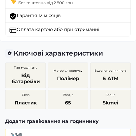
Безкоштовна від 2 800 грн
Гарантія 12 місяців
Оплата картою
або при отриманні
Ключові характеристики
Тип механізму
Матеріал корпусу
Водонепроникність
Від
Полімер
5 ATM
батарейки
Скло
Вага, г
Бренд
Пластик
65
Skmei
Додати гравіювання на годиннику