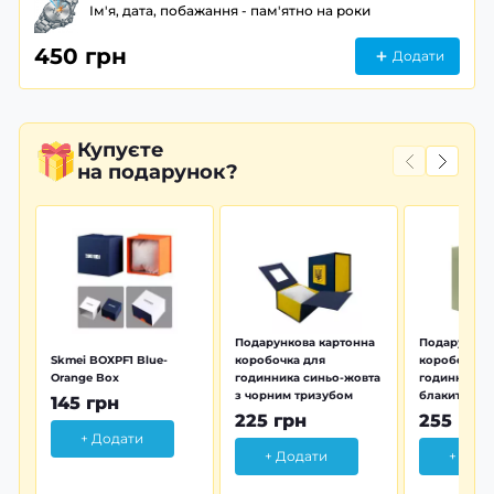
Ім'я, дата, побажання - пам'ятно на роки
450 грн
Додати
Купуєте
на подарунок?
Подарункова картонна
Подарунков
Skmei BOXPF1 Blue-
коробочка для
коробочка 
Orange Box
годинника синьо-жовта
годинника з
з чорним тризубом
блакитна тр
145 грн
225 грн
255 грн
+ Додати
+ Додати
+ Дод