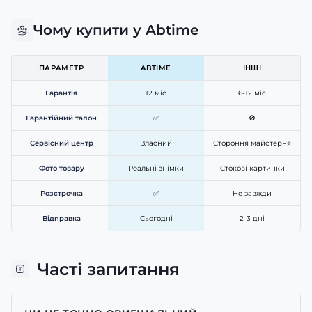
Чому купити у Abtime
ПАРАМЕТР
ABTIME
ІНШІ
Гарантія
12 міс
6-12 міс
Гарантійний талон
✅
🚫
Сервісний центр
Власний
Стороння майстерня
Фото товару
Реальні знімки
Стокові картинки
Розстрочка
✅
Не завжди
Відправка
Сьогодні
2-3 дні
Часті запитання