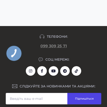
узгодження макету та внесення передплати,
підлягають.
макет гравіювання прикріпляємо у день
формування замовлення.
ТЕЛЕФОНИ:
099 309 25 71
СОЦ МЕРЕЖІ:
СЛІДКУЙТЕ ЗА НОВИНКАМИ ТА АКЦІЯМИ:
Підпишіться