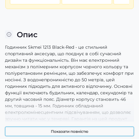
Опис
Годинник Skmei 1213 Black-Red - це стильний
спортивний аксесуар, що поєднує в собі сучасний
дизайн та функціональність. Він має електронний
механізм з полімерним корпусом чорного кольору та
поліуретановим ремінцем, що забезпечує комфорт при
носінні. З водонепроникністю до 50 метрів, цей
годинник підходить для активного відпочинку. Основні
функції включають будильник, календар, секундомір та
другий часовий пояс. Діаметр корпусу становить 46
мм, товщина - 15 мм. Годинник обладнаний
електролюмінесцентним підсвічуванням, що дозволяє
зручно читати час у темряві. Гарантія на цей продукт
складає 12 місяців. Skmei 1213 - це ідеальний вибір для
чоловіків, які цінують якість і стиль.
Показати повністю