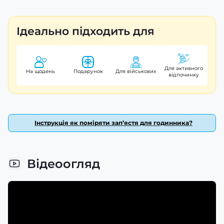
Ідеально підходить для
Для активного
На щодень
Подарунок
Для військових
відпочинку
Інструкція як поміряти зап’ястя для годинника?
Відеоогляд