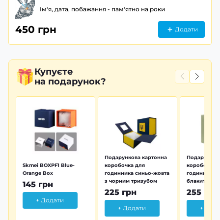
Ім'я, дата, побажання - пам'ятно на роки
450 грн
Додати
Купуєте
на подарунок?
Подарункова картонна
Подарунков
Skmei BOXPF1 Blue-
коробочка для
коробочка 
Orange Box
годинника синьо-жовта
годинника з
з чорним тризубом
блакитна тр
145 грн
225 грн
255 грн
+ Додати
+ Додати
+ Дод