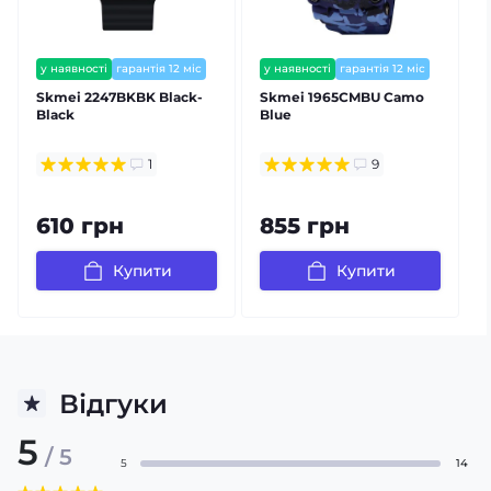
у наявності
гарантія 12 міс
у наявності
гарантія 12 міс
залишилось мало
Skmei 2247BKBK Black-
Skmei 1965CMBU Camo
Black
Blue
1
9
610 грн
855 грн
Купити
Купити
Відгуки
5
/ 5
5
14