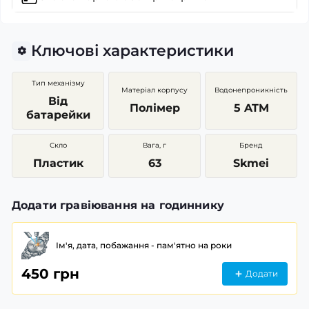
Ключові характеристики
Тип механізму
Матеріал корпусу
Водонепроникність
Від
Полімер
5 ATM
батарейки
Скло
Вага, г
Бренд
Пластик
63
Skmei
Додати гравіювання на годиннику
Ім'я, дата, побажання - пам'ятно на роки
450 грн
Додати