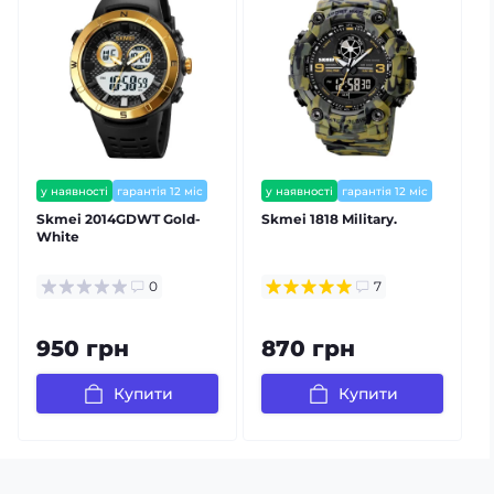
у наявності
гарантія 12 міс
у наявності
гарантія 12 міс
залишилось мало
Skmei 2014GDWT Gold-
Skmei 1818 Military.
White
0
7
950 грн
870 грн
Купити
Купити