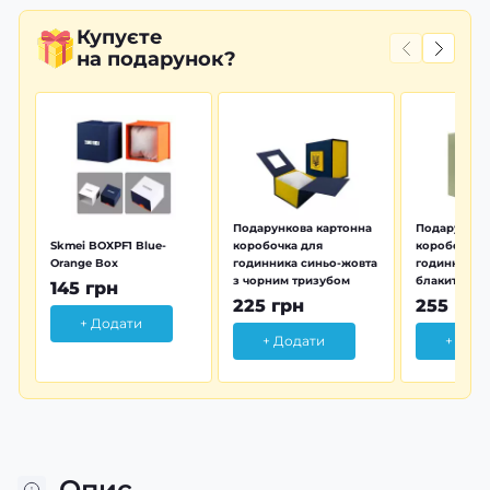
Купуєте
на подарунок?
Подарункова картонна
Подарунков
Skmei BOXPF1 Blue-
коробочка для
коробочка 
Orange Box
годинника синьо-жовта
годинника з
з чорним тризубом
блакитна тр
145 грн
225 грн
255 грн
+ Додати
+ Додати
+ Дод
Опис