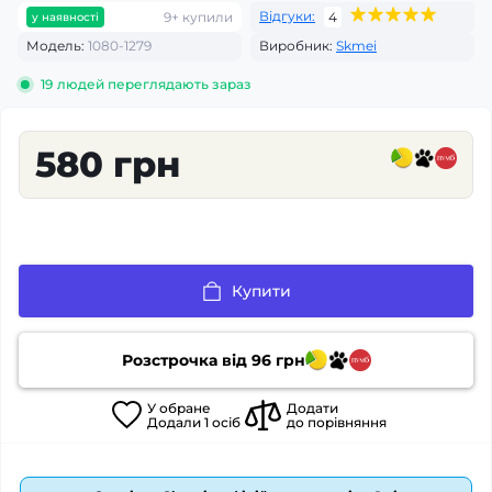
Відгуки:
9+ купили
4
у наявності
Модель:
1080-1279
Виробник:
Skmei
19
людей переглядають зараз
580 грн
Купити
Розстрочка від
96
грн
У
обране
Додати
Додали
1
осіб
до порівняння