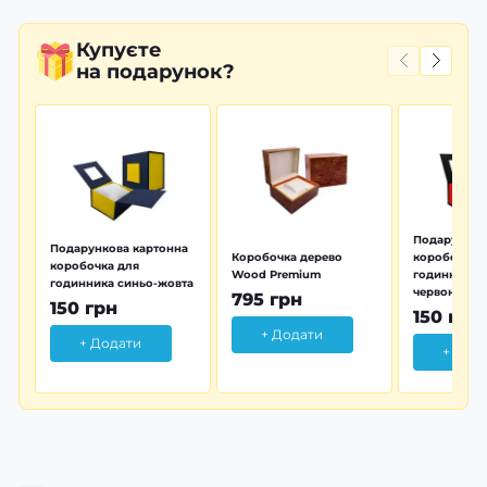
Купуєте
на подарунок?
Подарунков
Подарункова картонна
Коробочка дерево
коробочка 
коробочка для
Wood Premium
годинника 
годинника синьо-жовта
червона
795 грн
150 грн
150 грн
+ Додати
+ Додати
+ Дод