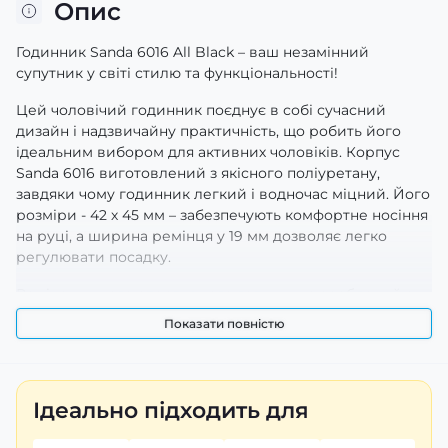
Опис
Годинник Sanda 6016 All Black – ваш незамінний
супутник у світі стилю та функціональності!
Цей чоловічий годинник поєднує в собі сучасний
дизайн і надзвичайну практичність, що робить його
ідеальним вибором для активних чоловіків. Корпус
Sanda 6016 виготовлений з якісного поліуретану,
завдяки чому годинник легкий і водночас міцний. Його
розміри - 42 х 45 мм – забезпечують комфортне носіння
на руці, а ширина ремінця у 19 мм дозволяє легко
регулювати посадку.
Ремінець цього спортивного годинника зроблений з
каучуку, який не тільки приємний на дотик, але й
Показати повністю
витривалий до навантажень. Це особливо важливо
для тих, хто веде активний спосіб життя або займається
спортом. Чорний колір корпусу та ремінця додає
елегантності та універсальності – годинники на руку
Ідеально підходить для
чоловічі Sanda 6016 чудово підійдуть як для
повсякденного використання, так і для особливих