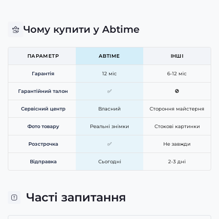
Чому купити у Abtime
ПАРАМЕТР
ABTIME
ІНШІ
Гарантія
12 міс
6-12 міс
Гарантійний талон
✅
🚫
Сервісний центр
Власний
Стороння майстерня
Фото товару
Реальні знімки
Стокові картинки
Розстрочка
✅
Не завжди
Відправка
Сьогодні
2-3 дні
Часті запитання