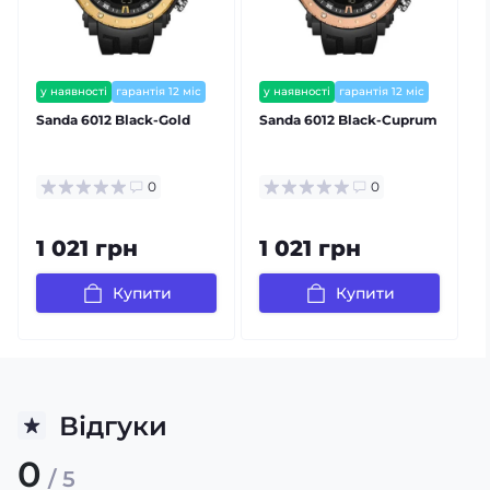
разом із годинником Sanda!
```
у наявності
гарантія 12 міс
у наявності
гарантія 12 міс
Sanda 6012 Black-Gold
Sanda 6012 Black-Cuprum
S
0
0
1 021 грн
1 021 грн
Купити
Купити
Відгуки
0
/ 5