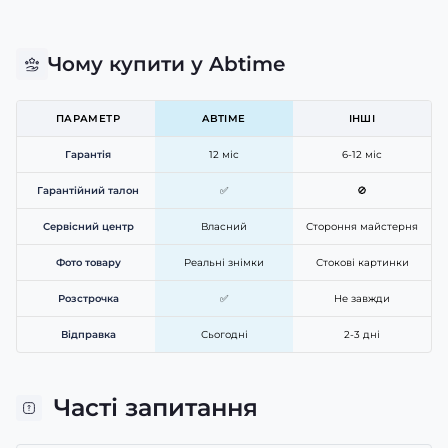
Чому купити у Abtime
ПАРАМЕТР
ABTIME
ІНШІ
Гарантія
12 міс
6-12 міс
Гарантійний талон
✅
🚫
Сервісний центр
Власний
Стороння майстерня
Фото товару
Реальні знімки
Стокові картинки
Розстрочка
✅
Не завжди
Відправка
Сьогодні
2-3 дні
Часті запитання