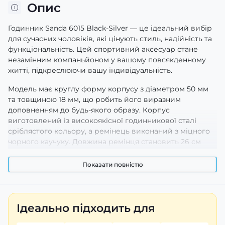
Опис
Годинник Sanda 6015 Black-Silver — це ідеальний вибір
для сучасних чоловіків, які цінують стиль, надійність та
функціональність. Цей спортивний аксесуар стане
незамінним компаньйоном у вашому повсякденному
житті, підкреслюючи вашу індивідуальність.
Модель має круглу форму корпусу з діаметром 50 мм
та товщиною 18 мм, що робить його виразним
доповненням до будь-якого образу. Корпус
виготовлений із високоякісної годинникової сталі
сріблястого кольору, а ремінець виконаний з міцного
чорного каучуку. Довжина ремінця становить 26 см
при ширині 21,5 мм — він легко регулюється завдяки
класичній застібці, забезпечуючи комфортне носіння
Показати повністю
протягом усього дня.
Годинники чоловічі Sanda 6015 не тільки елегантні на
вигляд, але й оснащені численними корисними
Ідеально підходить для
функціями. Завдяки кварцовому та електронному
механізму ви отримуєте точний час без затримок.