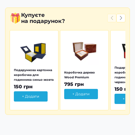
Купуєте
на подарунок?
Подарунков
Подарункова картонна
Коробочка дерево
коробочка 
коробочка для
Wood Premium
годинника 
годинника синьо-жовта
червона
795 грн
150 грн
150 грн
+ Додати
+ Додати
+ Дод