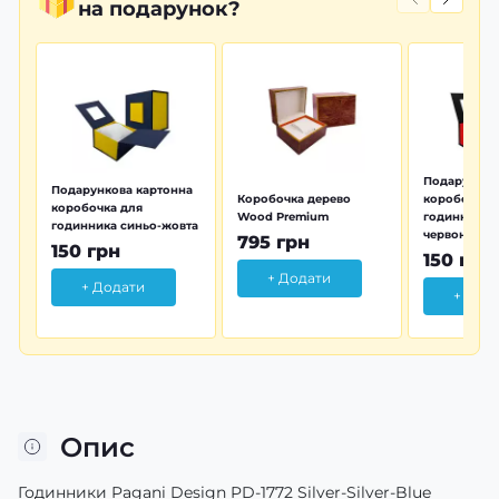
на подарунок?
Подарунков
Подарункова картонна
Коробочка дерево
коробочка 
коробочка для
Wood Premium
годинника 
годинника синьо-жовта
червона
795 грн
150 грн
150 грн
+ Додати
+ Додати
+ Дод
Опис
Годинники Pagani Design PD-1772 Silver-Silver-Blue