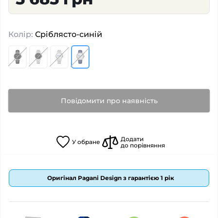
Колір:
Сріблясто-синій
Повідомити про наявність
Додати
У
обране
до порівняння
Оригінал Pagani Design з гарантією 1 рік