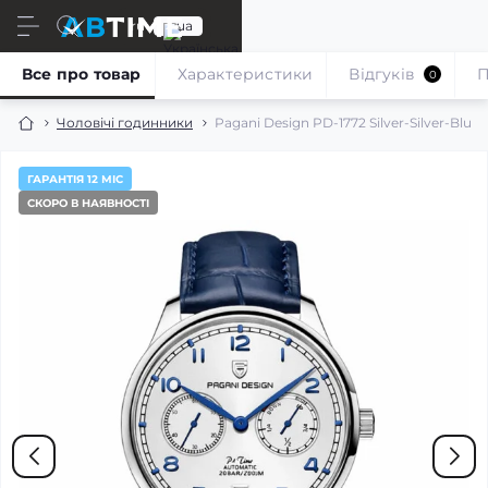
ru
ua
Все про товар
Характеристики
Відгуків
П
0
Чоловічі годинники
Pagani Design PD-1772 Silver-Silver-Blue
ГАРАНТІЯ 12 МІС
СКОРО В НАЯВНОСТІ