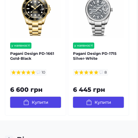
у наявності
у наявності
безкоштовна доставка
безкоштовна доставка
Pagani Design PD-1661
Pagani Design PD-1715
P
гарантія 12 міс
гарантія 12 міс
Gold-Black
Silver-White
S
залишилось мало
10
8
6 600 грн
6 445 грн
Купити
Купити