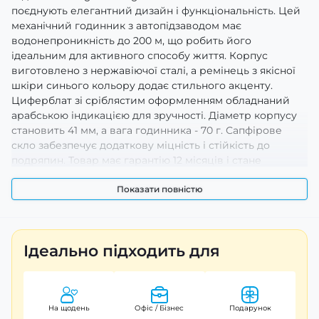
поєднують елегантний дизайн і функціональність. Цей
механічний годинник з автопідзаводом має
водонепроникність до 200 м, що робить його
ідеальним для активного способу життя. Корпус
виготовлено з нержавіючої сталі, а ремінець з якісної
шкіри синього кольору додає стильного акценту.
Циферблат зі сріблястим оформленням обладнаний
арабською індикацією для зручності. Діаметр корпусу
становить 41 мм, а вага годинника - 70 г. Сапфірове
скло забезпечує додаткову міцність і стійкість до
подряпин. Товар має гарантію 12 місяців і стане
відмінним доповненням до будь-якого чоловічого
образу.
Показати повністю
Ідеально підходить для
На щодень
Офіс / Бізнес
Подарунок