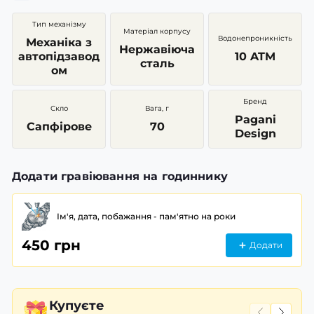
Тип механізму
Матеріал корпусу
Водонепроникність
Механіка з
Нержавіюча
автопідзавод
10 ATM
сталь
ом
Бренд
Скло
Вага, г
Pagani
Сапфірове
70
Design
Додати гравіювання на годиннику
Ім'я, дата, побажання - пам'ятно на роки
450 грн
Додати
Купуєте