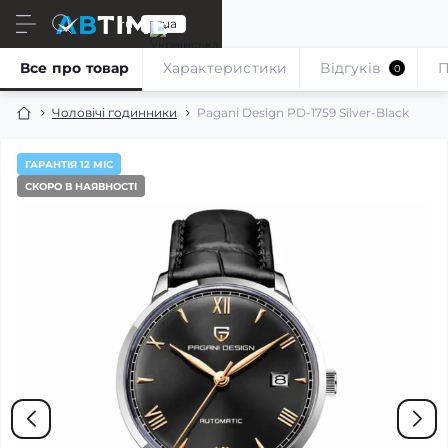
ru
ua
Все про товар
Характеристики
Відгуків
П
0
Чоловічі годинники
Pagani Design PD-1759 Silver-Black
ГАРАНТІЯ 12 МІС
СКОРО В НАЯВНОСТІ