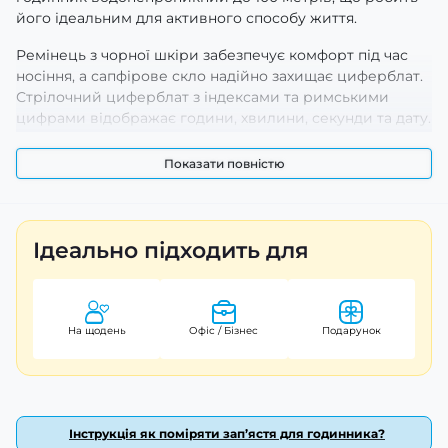
його ідеальним для активного способу життя.
Ремінець з чорної шкіри забезпечує комфорт під час
носіння, а сапфірове скло надійно захищає циферблат.
Стрілочний циферблат з індексами та римськими
цифрами відображає години, хвилини, секунди та дату.
Механізм цього годинника - механічний з
автопідзаводом, що гарантує точність та надійність.
Показати повністю
Годинник має стильний casual та класичний дизайн, що
підходить для будь-якої нагоди. Вага виробу складає
лише 65 грамів, а довжина ремінця - 22 см, ширина - 20
Ідеально підходить для
см. Гарантія на годинник становить 12 місяців, і він
виготовлений в Китаї.
На щодень
Офіс / Бізнес
Подарунок
Інструкція як поміряти зап’ястя для годинника?