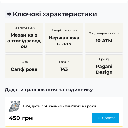
Ключові характеристики
Тип механізму
Матеріал корпусу
Водонепроникність
Механіка з
Нержавіюча
автопідзавод
10 ATM
сталь
ом
Бренд
Скло
Вага, г
Pagani
Сапфірове
143
Design
Додати гравіювання на годиннику
Ім'я, дата, побажання - пам'ятно на роки
450 грн
Додати