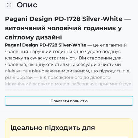
Опис
Pagani Design PD-1728 Silver-White —
витончений чоловічий годинник у
світлому дизайні
Pagani Design PD-1728 Silver-White
— це елегантний
чоловічий наручний годинник, що чудово поєднує
класику та сучасну стриманість. Він створений для
чоловіків, які цінують стильні аксесуари з чистими
лініями та врівноваженим дизайном, що підходить під
різні образи — від повсякденного до ділового.
Механічний характер моделі забезпечує приємний рух
стрілок і надійність ходу, а чиста світла палітра робить
цей годинник універсальним елементом гардеробу,
Показати повністю
здатним гармонійно вписуватися у життя сучасної
активної людини.
Переваги та особливості
Ідеально підходить для
Оцінюючи Pagani Design PD-1728 Silver-White, одразу