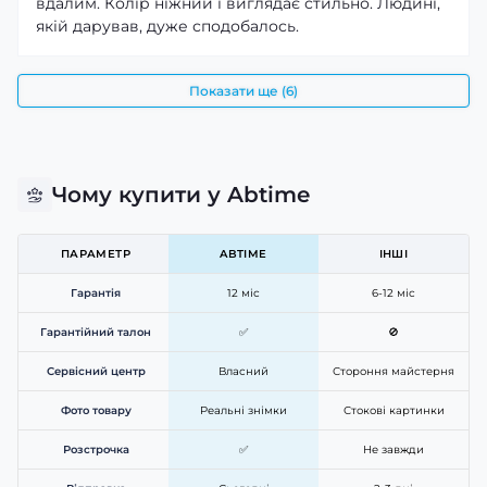
вдалим. Колір ніжний і виглядає стильно. Людині,
якій дарував, дуже сподобалось.
Показати ще (6)
Чому купити у Abtime
ПАРАМЕТР
ABTIME
ІНШІ
Гарантія
12 міс
6-12 міс
Гарантійний талон
✅
🚫
Сервісний центр
Власний
Стороння майстерня
Фото товару
Реальні знімки
Стокові картинки
Розстрочка
✅
Не завжди