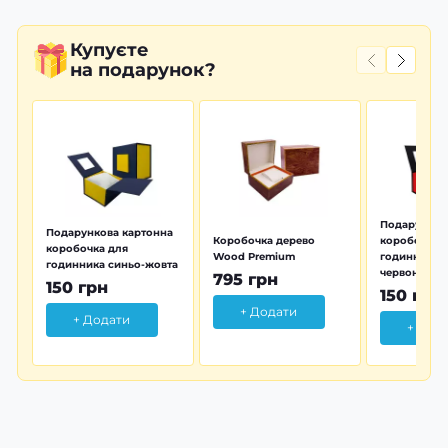
Купуєте
на подарунок?
Подарунков
Подарункова картонна
Коробочка дерево
коробочка 
коробочка для
Wood Premium
годинника 
годинника синьо-жовта
червона
795 грн
150 грн
150 грн
+ Додати
+ Додати
+ Дод