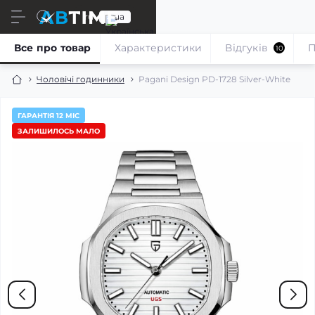
ru
ua
Все про товар
Характеристики
Відгуків
П
10
Чоловічі годинники
Pagani Design PD-1728 Silver-White
ГАРАНТІЯ 12 МІС
ЗАЛИШИЛОСЬ МАЛО