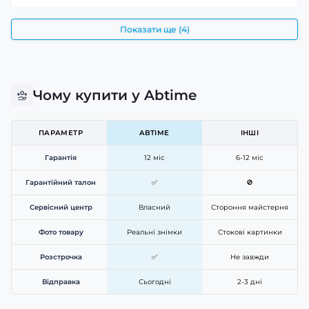
Показати ще (4)
Чому купити у Abtime
ПАРАМЕТР
ABTIME
ІНШІ
Гарантія
12 міс
6-12 міс
Гарантійний талон
✅
🚫
Сервісний центр
Власний
Стороння майстерня
Фото товару
Реальні знімки
Стокові картинки
Розстрочка
✅
Не завжди
Відправка
Сьогодні
2-3 дні