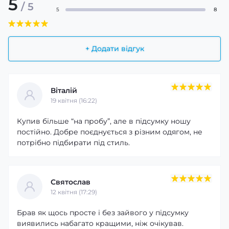
5
/ 5
5
8
+ Додати відгук
Віталій
19 квітня (16:22)
Купив більше “на пробу”, але в підсумку ношу
постійно. Добре поєднується з різним одягом, не
потрібно підбирати під стиль.
Святослав
12 квітня (17:29)
Брав як щось просте і без зайвого у підсумку
виявились набагато кращими, ніж очікував.