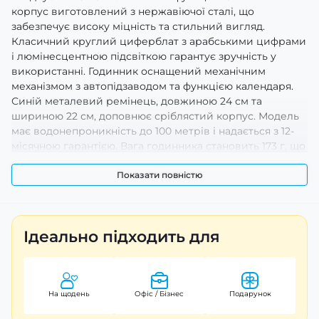
корпус виготовлений з нержавіючої сталі, що
забезпечує високу міцність та стильний вигляд.
Класичний круглий циферблат з арабськими цифрами
і люмінесцентною підсвіткою гарантує зручність у
використанні. Годинник оснащений механічним
механізмом з автопідзаводом та функцією календаря.
Синій металевий ремінець, довжиною 24 см та
шириною 22 см, доповнює сріблястий корпус. Модель
має водонепроникність до 100 метрів і надається з 12-
місячною гарантією. Вага годинника становить 173 г, що
робить його комфортним у носінні. Виробник - Китай.
Показати повністю
Ідеально підходить для
На щодень
Офіс / Бізнес
Подарунок