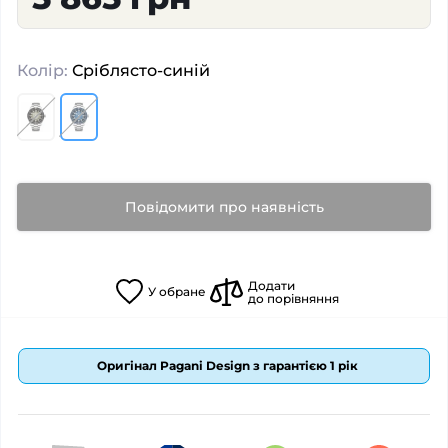
Колір:
Сріблясто-синій
Повідомити про наявність
Додати
У
обране
до порівняння
Оригінал Pagani Design з гарантією 1 рік