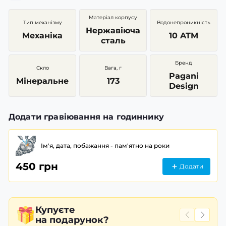
Матеріал корпусу
Тип механізму
Водонепроникність
Нержавіюча
Механіка
10 ATM
сталь
Бренд
Скло
Вага, г
Pagani
Мінеральне
173
Design
Додати гравіювання на годиннику
Ім'я, дата, побажання - пам'ятно на роки
450 грн
Додати
Купуєте
на подарунок?