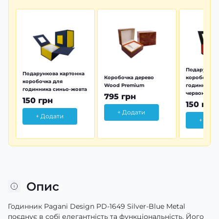
Подарунков
Подарункова картонна
Коробочка дерево
коробочка 
коробочка для
Wood Premium
годинника 
годинника синьо-жовта
червона
795 грн
150 грн
150 грн
+ Додати
+ Додати
+ Дод
Опис
Годинник Pagani Design PD-1649 Silver-Blue Metal
поєднує в собі елегантність та функціональність. Його