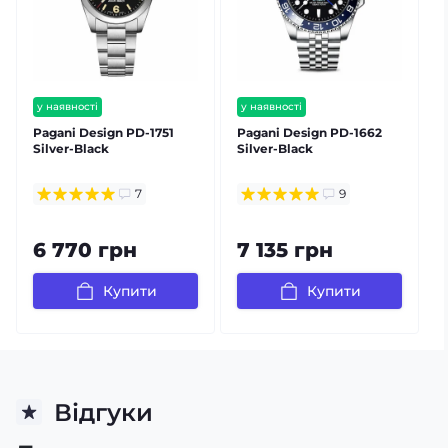
у наявності
у наявності
безкоштовна доставка
безкоштовна доставка
Pagani Design PD-1751
Pagani Design PD-1662
P
гарантія 12 міс
гарантія 12 міс
Silver-Black
Silver-Black
залишилось мало
7
9
6 770 грн
7 135 грн
Купити
Купити
Відгуки