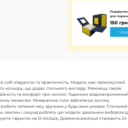
Подарунков
для годинн
150 грн
+ Дод
 в собі еlegancію та практичність. Модель має прямокутний
ого кольору, що додає стильного вигляду. Ремінець також
дійність та комфорт при носінні. Годинник водонепроникни
вому механізмі. Мінеральне скло забезпечує високу
а робить читання часу зручним у будь-яких умовах. Стильний
ин, хвилин і секунд роблять цю модель ідеальним вибором 
уєте гарантію на 12 місяців. Довжина ремінця становить 24 