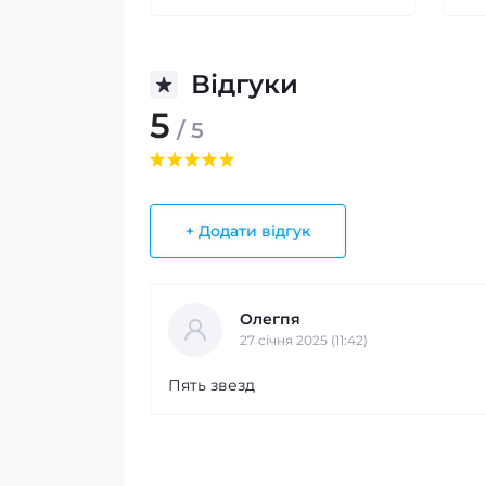
Відгуки
5
/ 5
+ Додати відгук
Олегпя
27 cічня 2025 (11:42)
Пять звезд