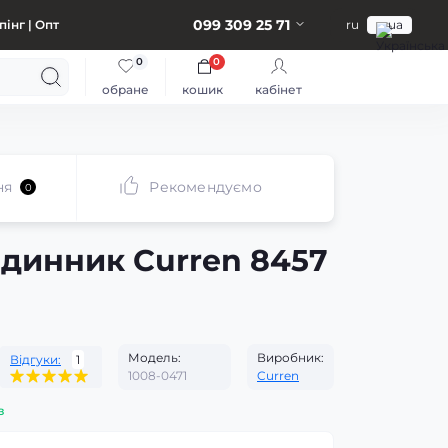
099 309 25 71
інг | Опт
ru
ua
0
0
обране
кошик
кабінет
ня
Рекомендуємо
0
одинник Curren 8457
Модель:
Виробник:
Відгуки:
1
1008-0471
Curren
з