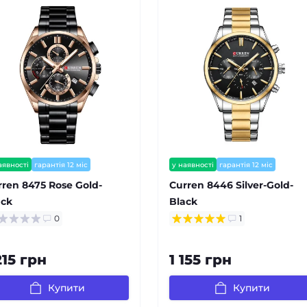
аявності
гарантія 12 міс
у наявності
гарантія 12 міс
є відеоогляд
rren 8475 Rose Gold-
Curren 8446 Silver-Gold-
ack
Black
0
1
215 грн
1 155 грн
Купити
Купити