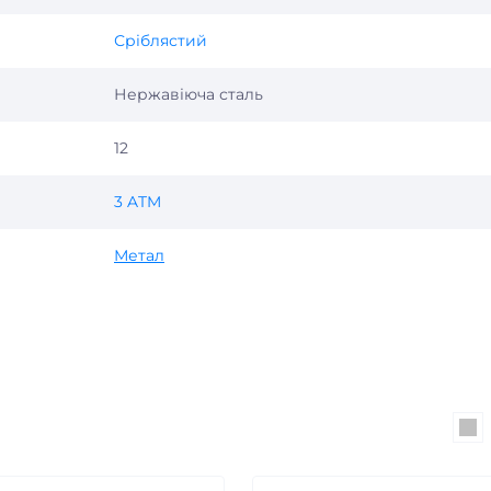
Сріблястий
Нержавіюча сталь
12
3 ATM
Метал