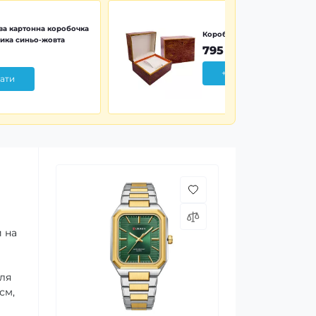
а картонна коробочка
Коробочка дерево Wood Pr
ика синьо-жовта
795 грн
+ Додати
ати
й на
для
см,