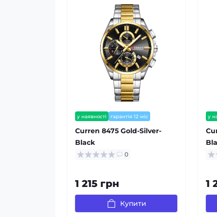
у наявності
гарантія 12 міс
у н
Сurren 8475 Gold-Silver-
Сu
Black
Bl
0
1 215 грн
1 
Купити