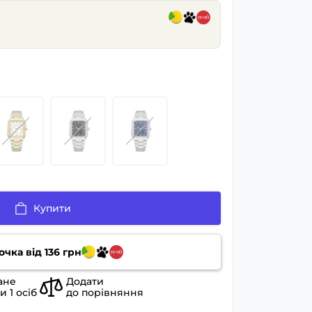
Купити
очка від
136
грн
ане
Додати
ли
1
осіб
до порівняння