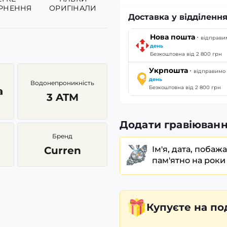
РНЕННЯ
ОРИГІНАЛИ
Доставка у відділення
·
Нова пошта
відправ
день
Безкоштовна від 2 800 грн
·
Укрпошта
відправим
день
Водонепроникність
Безкоштовна від 2 800 грн
а
3 ATM
Додати гравіюванн
Бренд
Curren
Ім'я, дата, побаж
пам'ятно на роки
Купуєте
на по