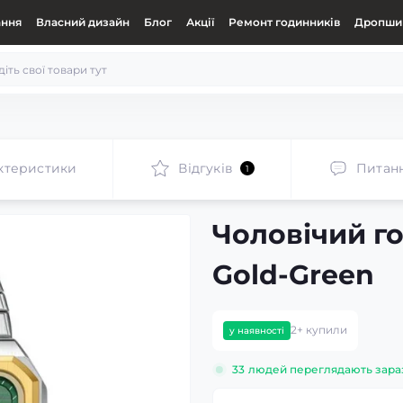
ання
Власний дизайн
Блог
Акції
Ремонт годинників
Дропшип
ктеристики
Відгуків
Питан
1
Чоловічий г
Gold-Green
2+ купили
у наявності
33
людей переглядають зара