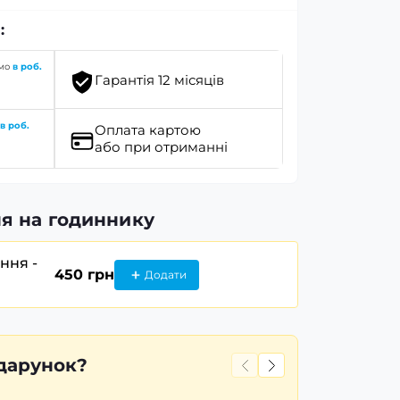
:
имо
в роб.
Гарантія 12 місяців
о
в роб.
Оплата картою
або при отриманні
я на годиннику
ання -
450 грн
Додати
дарунок?