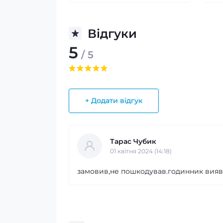
Відгуки
5
/ 5
+ Додати відгук
Тарас Чубик
01 квітня 2024 (14:18)
замовив,не пошкодував.годинник вияв