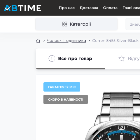
Про нас
Доставка
Оплата
Гравіюв
Категорії
Чоловічі годинники
Curren 8455 Silver-Black
Все про товар
Відгу
ГАРАНТІЯ 12 МІС
СКОРО В НАЯВНОСТІ