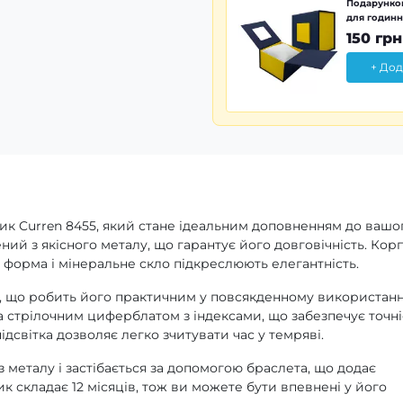
Подарунков
для годинн
150 грн
+ Дод
ик Curren 8455, який стане ідеальним доповненням до вашо
ий з якісного металу, що гарантує його довговічність. Кор
а форма і мінеральне скло підкреслюють елегантність.
, що робить його практичним у повсякденному використанн
 стрілочним циферблатом з індексами, що забезпечує точніс
ідсвітка дозволяє легко зчитувати час у темряві.
металу і застібається за допомогою браслета, що додає
ик складає 12 місяців, тож ви можете бути впевнені у його