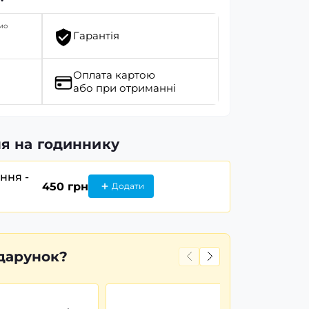
мо
Гарантія
Оплата картою
або при отриманні
я на годиннику
ання -
450 грн
Додати
дарунок?