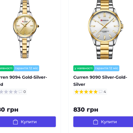
аявності
гарантія 12 міс
у наявності
гарантія 12 міс
залишилось мало
ren 9094 Gold-Silver-
Curren 9090 Silver-Gold-
ld
Silver
0
4
80 грн
830 грн
Купити
Купити