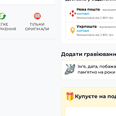
·
Нова пошта
відправи
сьогодні
Безкоштовна від 2 800 грн
ЕГКЕ
ТІЛЬКИ
·
Укрпошта
відправимо
РНЕННЯ
ОРИГІНАЛИ
сьогодні
Безкоштовна від 2 800 грн
Додати гравіюванн
Ім'я, дата, побаж
пам'ятно на роки
Купуєте
на по