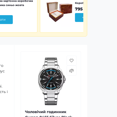
а картонна коробочка
Коробочка дерево Wood Pr
ика синьо-жовта
795 грн
+ Додати
ати
го
пус
і.
ть і
Чоловічий годинник