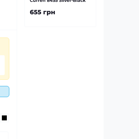
Curren 8455 Silver-Black
655 грн