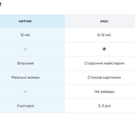
e
ABTIME
ІНШІ
12 міс
6-12 міс
✅
🚫
Власний
Стороння майстерня
Реальні знімки
Стокові картинки
✅
Не завжди
Сьогодні
2-3 дні