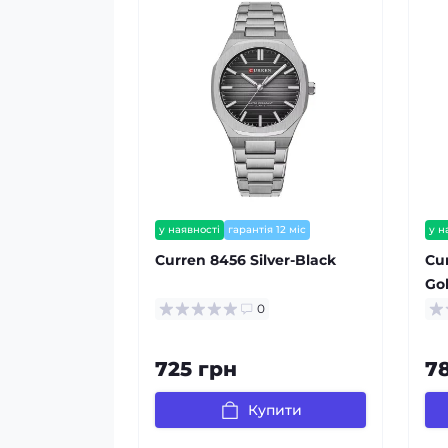
у наявності
гарантія 12 міс
у н
Сurren 8456 Silver-Black
Сur
Go
0
725 грн
7
Купити