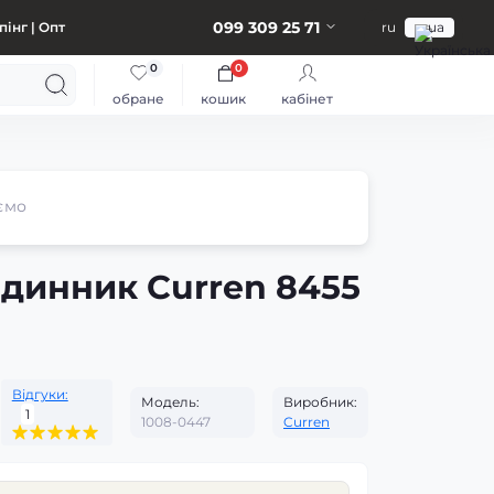
099 309 25 71
інг | Опт
ru
ua
0
0
обране
кошик
кабінет
ємо
одинник Curren 8455
Відгуки:
Модель:
Виробник:
1
1008-0447
Curren