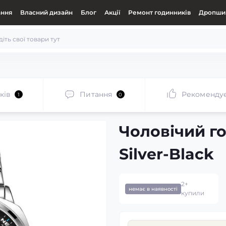
ання
Власний дизайн
Блог
Акції
Ремонт годинників
Дропшип
ків
Питання
Рекоменду
1
0
Чоловічий г
Silver-Black
2+
немає в наявності
купили