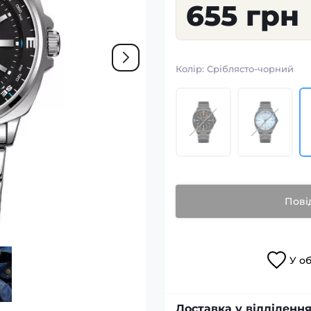
655 грн
Колір:
Сріблясто-чорний
Пові
У
о
Доставка у відділення