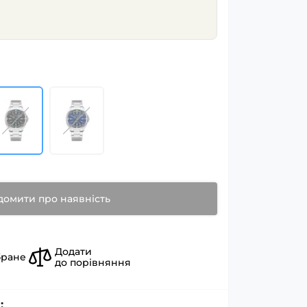
домити про наявність
Додати
бране
до порівняння
: