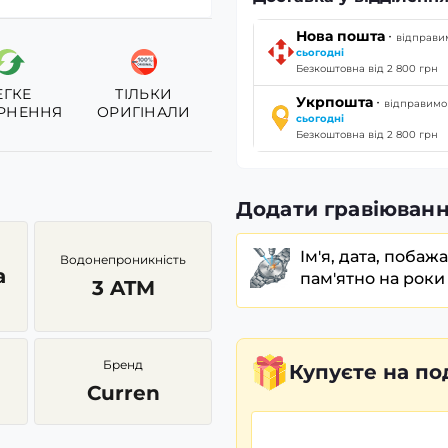
·
Нова пошта
відправи
сьогодні
Безкоштовна від 2 800 грн
ЕГКЕ
ТІЛЬКИ
·
Укрпошта
відправимо
РНЕННЯ
ОРИГІНАЛИ
сьогодні
Безкоштовна від 2 800 грн
Додати гравіюванн
Ім'я, дата, побаж
Водонепроникність
а
пам'ятно на роки
3 ATM
Бренд
Купуєте
на по
Curren