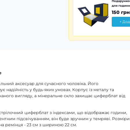
Подарунков
для годинн
150 грн
+ Дод
e
тильний аксесуар для сучасного чоловіка. Його
є надійність у будь-яких умовах. Корпус із металу та
ного вигляду, а мінеральне скло захищає циферблат від
стрілочний циферблат з індексами, що відображає години,
нтним підсвічуванням, він буде зручним у темряві. Розміри
на ремінця - 23 см з шириною 22 см.