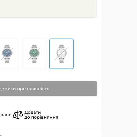
домити про наявність
Додати
бране
до порівняння
: