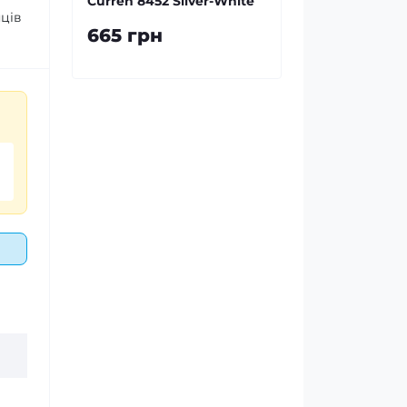
Curren 8452 Silver-White
яців
665 грн