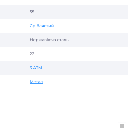
55
Сріблястий
Нержавіюча сталь
22
3 ATM
Метал