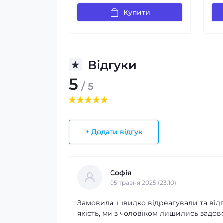
Купити
Відгуки
5
/ 5
+ Додати відгук
Софія
05 травня 2025 (23:10)
Замовила, швидко відреагували та відп
якість, ми з чоловіком лишились задов