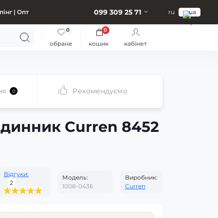
099 309 25 71
інг | Опт
ru
ua
0
0
обране
кошик
кабінет
ня
Рекомендуємо
0
одинник Curren 8452
Відгуки:
Модель:
Виробник:
2
1008-0436
Curren