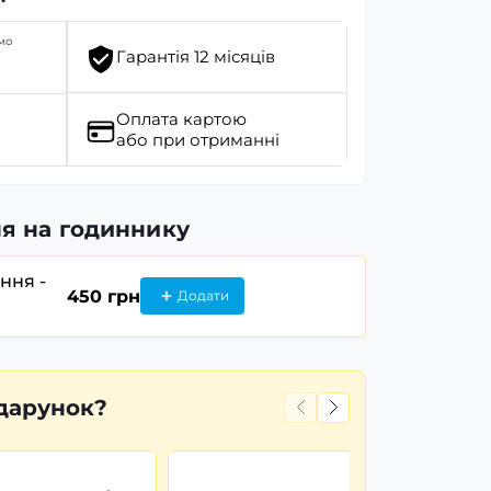
мо
Гарантія 12 місяців
Оплата картою
або при отриманні
я на годиннику
ання -
450 грн
Додати
дарунок?