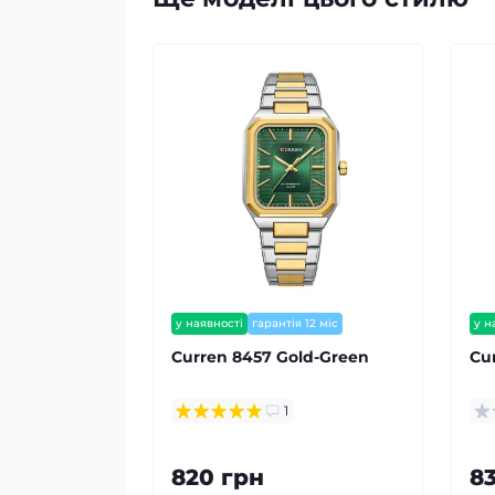
у наявності
гарантія 12 міс
у н
зал
Curren 8457 Gold-Green
Cu
1
820 грн
8