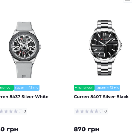
аявності
гарантія 12 міс
у наявності
гарантія 12 міс
ишилось мало
залишилось мало
rren 8437 Silver-White
Curren 8407 Silver-Black
0
0
30 грн
870 грн