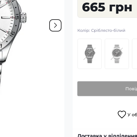
665 грн
Колір:
Сріблясто-білий
Пові
У
о
Доставка у відділення