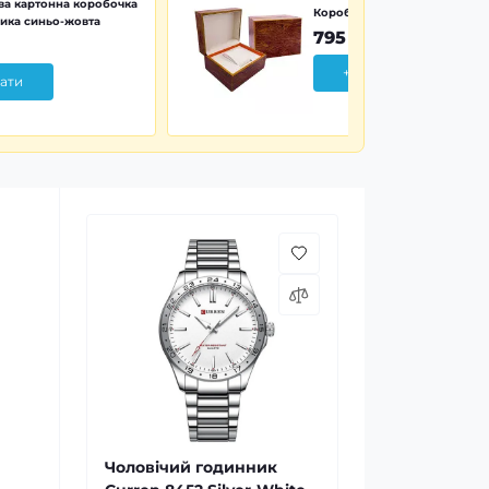
а картонна коробочка
Коробочка дерево Wood Pr
ика синьо-жовта
795 грн
+ Додати
ати
Чоловічий годинник