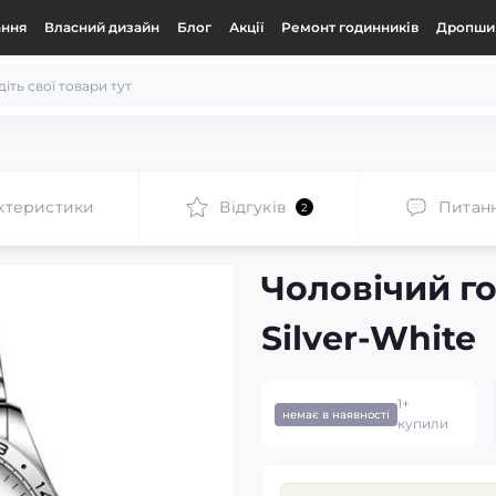
ання
Власний дизайн
Блог
Акції
Ремонт годинників
Дропшип
ктеристики
Відгуків
Питан
2
Чоловічий г
Silver-White
1+
немає в наявності
купили