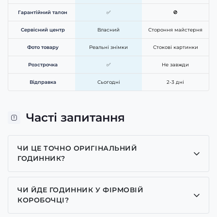
Гарантійний талон
✅
🚫
Сервісний центр
Власний
Стороння майстерня
Фото товару
Реальні знімки
Стокові картинки
Розстрочка
✅
Не завжди
Відправка
Сьогодні
2-3 дні
Часті запитання
ЧИ ЦЕ ТОЧНО ОРИГІНАЛЬНИЙ
ГОДИННИК?
Так, усі годинники у нас лише оригінальні, ми є
представником багатьох брендів.
ЧИ ЙДЕ ГОДИННИК У ФІРМОВІЙ
КОРОБОЧЦІ?