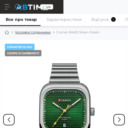
ru
ua
Все про товар
Характеристики
Відгуків
П
0
Чоловічі годинники
Curren 8460 Silver-Green
ГАРАНТІЯ 12 МІС
СКОРО В НАЯВНОСТІ