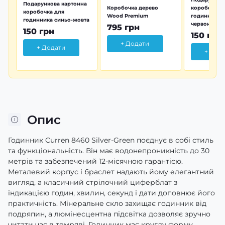
Подарункова картонна
Коробочка дерево
коробочка 
коробочка для
Wood Premium
годинника 
годинника синьо-жовта
червона
795 грн
150 грн
150 грн
+ Додати
+ Додати
+ Дод
Опис
Годинник Curren 8460 Silver-Green поєднує в собі стиль
та функціональність. Він має водонепроникність до 30
метрів та забезпечений 12-місячною гарантією.
Металевий корпус і браслет надають йому елегантний
вигляд, а класичний стрілочний циферблат з
індикацією годин, хвилин, секунд і дати доповнює його
практичність. Мінеральне скло захищає годинник від
подряпин, а люмінесцентна підсвітка дозволяє зручно
читати час в темряві. Годинник має круглу форму