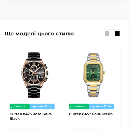
Ще моделі цього стилю
у наявності
гарантія 12 міс
у наявності
гарантія 12 міс
Сurren 8475 Rose Gold-
Curren 8457 Gold-Green
C
Black