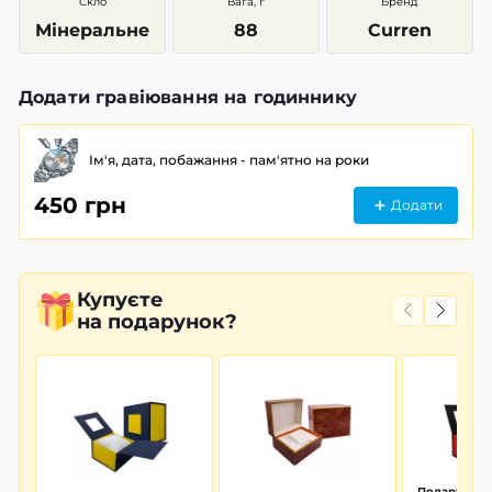
Скло
Вага, г
Бренд
Мінеральне
88
Curren
Додати гравіювання на годиннику
Ім'я, дата, побажання - пам'ятно на роки
450 грн
Додати
Купуєте
на подарунок?
Подарунков