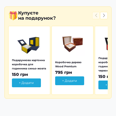
Купуєте
на подарунок?
Подарунков
Подарункова картонна
Коробочка дерево
коробочка 
коробочка для
Wood Premium
годинника 
годинника синьо-жовта
червона
795 грн
150 грн
150 грн
+ Додати
+ Додати
+ Дод