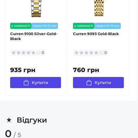
деталі свого зовнішнього вигляду. Не втрачайте
можливість додати цей Годинник аксесуар до свого
гардеробу!
у наявності
гарантія 12 міс
у наявності
гарантія 12 міс
Curren 9100 Silver-Gold-
Curren 9093 Gold-Black
C
Black
B
0
0
935 грн
760 грн
Купити
Купити
Відгуки
0
/ 5