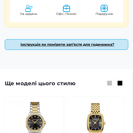
зап’ясті. Ширина ремінця становить 22 мм, а довжина -
25 см, що дозволяє регулювати його під ваші потреби.
На щодень
Офіс / Бізнес
Подарунок
Годинник Curren 8421 обладнаний кварцовим
механізмом із стрілочним циферблатом з індексами. Це
забезпечує точний хід часу і легкість у читанні
інформації. Особливо варто відзначити
Інструкція як поміряти зап’ястя для годинника?
водонепроникність до 30 м – ви можете не
хвилюватися про його безпеку під час повсякденних
активностей або навіть невеликого дощу.
Матеріал корпусу: метал
Матеріал ремінця: каучук
Ще моделі цього стилю
Водонепроникність: до 30 м
Гарантія: 12 місяців
Тип механізму: кварцовий
Розміри: діаметр – 47 мм; товщина – 13 мм
Колір корпусу/ремінця: чорний
Годинники чоловічі завжди були символом статусу та
стилю. Годинник Curren 8421 стане чудовим вибором
для тих чоловіків, які цінують елегантність у кожній