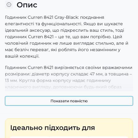
Опис
Годинник Curren 8421 Gray-Black: поєднання
елегантності та функціональності. Якщо ви шукаєте
ідеальний аксесуар, що підкреслить ваш стиль, тоді
годинник Curren 8421 – це те, що вам потрібно. Цей
чоловічий годинник не лише виглядає стильно, але й
має безліч переваг, які роблять його незамінним у
вашій колекції.
Годинник Curren 8421 вирізняється своїми вражаючими
розмірами: діаметр корпусу складає 47 мм, а товщина –
13 мм. Кругла форма корпусу надає годиннику
класичного вигляду, доповнюючи будь-який образ.
Завдяки збалансованим пропорціям і чорному кольору
він підійде як для повсякденного носіння, так і для
Показати повністю
особливих випадків.
Корпус годинника виконаний з металу високої якості,
що гарантує довговічність та стійкість до механічних
Ідеально підходить для
пошкоджень. Каучуковий ремінець забезпечує
відмінний комфорт при носінні та надійну фіксацію на