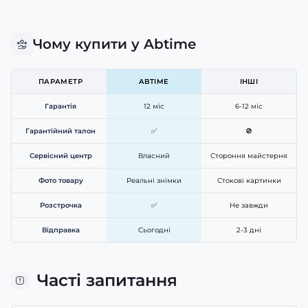
Чому купити у Abtime
ПАРАМЕТР
ABTIME
ІНШІ
Гарантія
12 міс
6-12 міс
Гарантійний талон
✅
🚫
Сервісний центр
Власний
Стороння майстерня
Фото товару
Реальні знімки
Стокові картинки
Розстрочка
✅
Не завжди
Відправка
Сьогодні
2-3 дні
Часті запитання