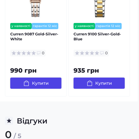
у наявності
гарантія 12 міс
у наявності
гарантія 12 міс
залишилось мало
залишилось мало
Curren 9087 Gold-Silver-
Curren 9100 Silver-Gold-
C
White
Blue
0
0
990 грн
935 грн
Купити
Купити
Відгуки
0
/ 5