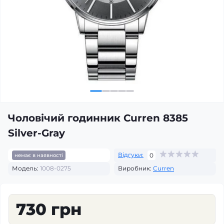
Чоловічий годинник Curren 8385
Silver-Gray
Відгуки:
0
немає в наявності
Модель:
1008-0275
Виробник:
Curren
730 грн