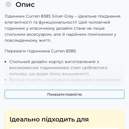
Опис
Годинник Curren 8385 Silver-Gray – ідеальне поєднання
елегантності та функціональності! Цей чоловічий
годинник у класичному дизайні стане не лише
стильним аксесуаром, але й надійним помічником у
повсякденному житті.
Переваги годинника Curren 8385:
Стильний дизайн: корпус виготовлений з
високоякісної годинникової сталі сріблястого
кольору, що додає йому вишуканості.
Висока точність: оснащений кварцовим механізмом
Miyota, цей годинник забезпечує бездоганну точність
ходу.
Показати повністю
Стійкість до подряпин: мінеральне скло захищає від
пошкоджень, забезпечуючи довговічність вашого
аксесуара.
Водонепроникність: з можливістю занурення до 30 м,
Ідеально підходить для
ви можете не хвилюватися про побутові
пошкодження під час щоденного використання.