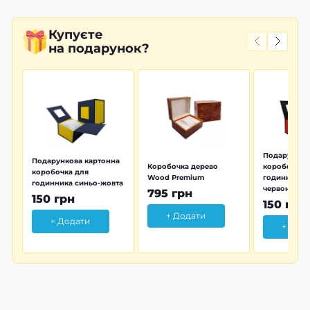
Купуєте
на подарунок?
Подарунков
Подарункова картонна
Коробочка дерево
коробочка 
коробочка для
Wood Premium
годинника 
годинника синьо-жовта
червона
795 грн
150 грн
150 грн
+ Додати
+ Додати
+ Дод