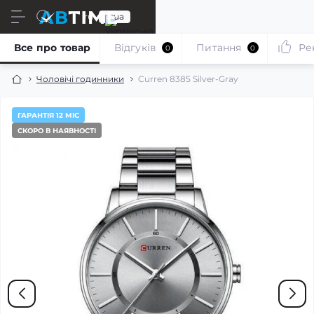
ru
ua
Все про товар
Відгуків
Питання
Ре
0
0
Чоловічі годинники
Curren 8385 Silver-Gray
ГАРАНТІЯ 12 МІС
СКОРО В НАЯВНОСТІ