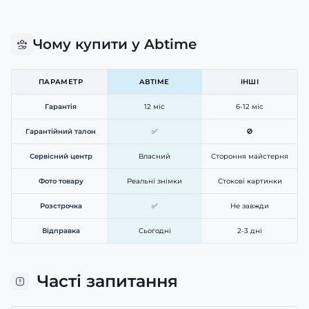
Чому купити у Abtime
ПАРАМЕТР
ABTIME
ІНШІ
Гарантія
12 міс
6-12 міс
Гарантійний талон
✅
🚫
Сервісний центр
Власний
Стороння майстерня
Фото товару
Реальні знімки
Стокові картинки
Розстрочка
✅
Не завжди
Відправка
Сьогодні
2-3 дні
Часті запитання