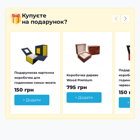
Купуєте
на подарунок?
Подарунков
Подарункова картонна
Коробочка дерево
коробочка 
коробочка для
Wood Premium
годинника 
годинника синьо-жовта
червона
795 грн
150 грн
150 грн
+ Додати
+ Додати
+ Дод