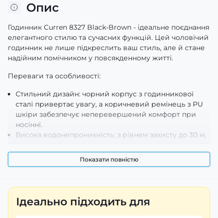
Опис
Годинник Curren 8327 Black-Brown - ідеальне поєднання
елегантного стилю та сучасних функцій. Цей чоловічий
годинник не лише підкреслить ваш стиль, але й стане
надійним помічником у повсякденному житті.
Переваги та особливості:
Стильний дизайн: чорний корпус з годинникової
сталі привертає увагу, а коричневий ремінець з PU
шкіри забезпечує неперевершений комфорт при
носінні.
Висока водонепроникність: з рівнем захисту до 30 м,
ви можете бути впевнені, що ваш годинник
витримає вологість у будь-якій ситуації.
Показати повністю
Точний механізм: завдяки кварцовому механізму ви
отримаєте точність у вимірюванні часу.
Функціонал: годинник підтримує функції
відображення годин, хвилин, секунд і дати – все
Ідеально підходить для
необхідне для щоденного використання.
Розміри цього годинника також вражають: діаметр