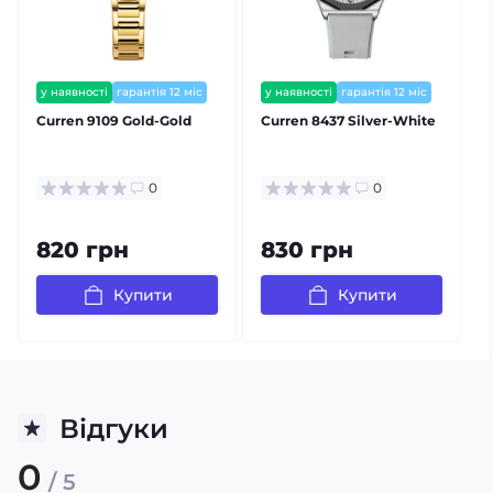
у наявності
гарантія 12 міс
у наявності
гарантія 12 міс
залишилось мало
Сurren 9109 Gold-Gold
Curren 8437 Silver-White
С
0
0
820 грн
830 грн
Купити
Купити
Відгуки
0
/ 5