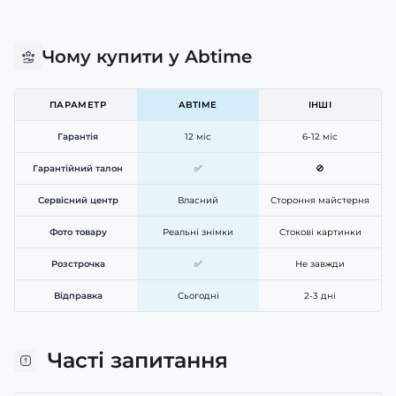
Чому купити у Abtime
ПАРАМЕТР
ABTIME
ІНШІ
Гарантія
12 міс
6-12 міс
Гарантійний талон
✅
🚫
Сервісний центр
Власний
Стороння майстерня
Фото товару
Реальні знімки
Стокові картинки
Розстрочка
✅
Не завжди
Відправка
Сьогодні
2-3 дні
Часті запитання