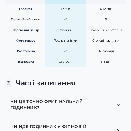
Гарантія
12 міс
6-12 міс
Гарантійний талон
✅
🚫
Сервісний центр
Власний
Стороння майстерня
Фото товару
Реальні знімки
Стокові картинки
Розстрочка
✅
Не завжди
Відправка
Сьогодні
2-3 дні
Часті запитання
ЧИ ЦЕ ТОЧНО ОРИГІНАЛЬНИЙ
ГОДИННИК?
Так, усі годинники у нас лише оригінальні, ми є
представником багатьох брендів.
ЧИ ЙДЕ ГОДИННИК У ФІРМОВІЙ