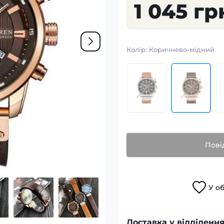
1 045 гр
Колір:
Коричнево-мідний
Пові
У
о
Доставка у відділення