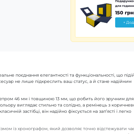
Подарунков
для годинн
150 грн
+ Дод
альне поєднання елегантності та функціональності, що піді
сесуар не лише підкреслить ваш статус, а й стане надійним
етром 46 мм і товщиною 13 мм, що робить його зручним для
ольору виглядає стильно та солідно, а ремінець з коричнев
асичній застібці, він надійно фіксується на зап’ясті і легко
змом із хронографом, який дозволяє точно відстежувати час