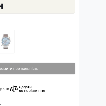
н
домити про наявність
Додати
бране
до порівняння
: