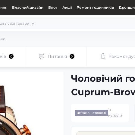
ання
Власний дизайн
Блог
Акції
Ремонт годинників
Дропшип
own
ків
Питання
Рекоменду
0
0
Чоловічий г
Cuprum-Bro
1+
немає в наявності
купили