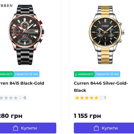
аявності
гарантія 12 міс
у наявності
гарантія 12 міс
є відеоогляд
rren 8415 Black-Gold
Curren 8446 Silver-Gold-
Black
0
1
280 грн
1 155 грн
Купити
Купити