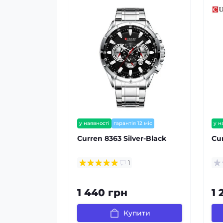
у наявності
гарантія 12 міс
у н
залишилось мало
Curren 8363 Silver-Black
Cu
1
1 440 грн
1 
Купити