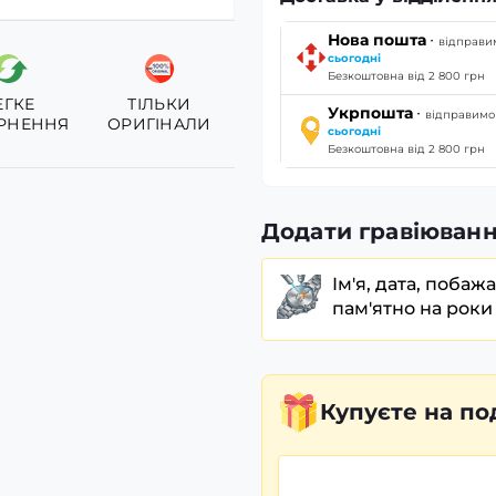
·
Нова пошта
відправи
сьогодні
Безкоштовна від 2 800 грн
ЕГКЕ
ТІЛЬКИ
·
Укрпошта
відправимо
РНЕННЯ
ОРИГІНАЛИ
сьогодні
Безкоштовна від 2 800 грн
Додати гравіюванн
Ім'я, дата, побаж
пам'ятно на роки
Купуєте
на по