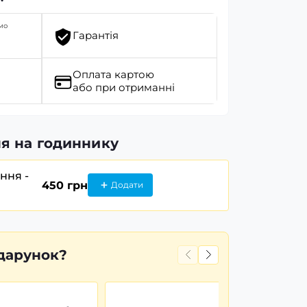
мо
Гарантія
Оплата картою
або при отриманні
я на годиннику
ання -
450 грн
Додати
дарунок?