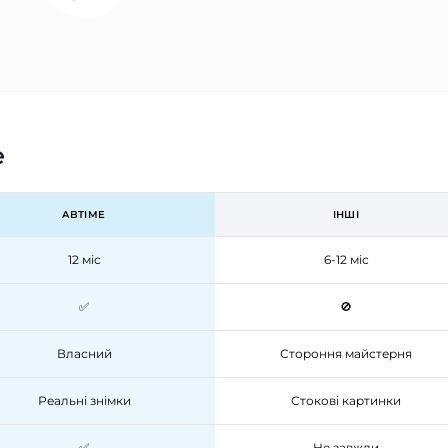
e
ABTIME
ІНШІ
12 міс
6-12 міс
✅
🚫
Власний
Стороння майстерня
Реальні знімки
Стокові картинки
✅
Не завжди