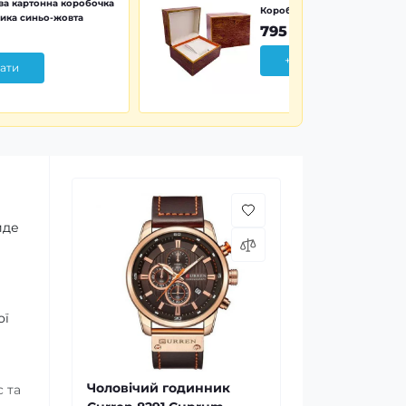
а картонна коробочка
Коробочка дерево Wood Pr
ика синьо-жовта
795 грн
+ Додати
ати
йде
ої
Чоловічий годинник
 та