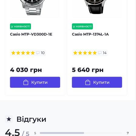
у наявності
у наявності
безкоштовна доставка
безкоштовна доставка
Casio MTP-VD300D-1E
Casio MTP-1374L-1A
C
гарантія 24 міс
гарантія 24 міс
⭐ хіт продажів
10
14
4 030 грн
5 640 грн
Купити
Купити
Відгуки
4.5
/ 5
5
7