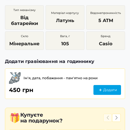
Тип механізму
Матеріал корпусу
Водонепроникність
Від
Латунь
5 ATM
батарейки
Скло
Вага, г
Бренд
Мінеральне
105
Casio
Додати гравіювання на годиннику
Ім'я, дата, побажання - пам'ятно на роки
450 грн
Додати
Купуєте
на подарунок?