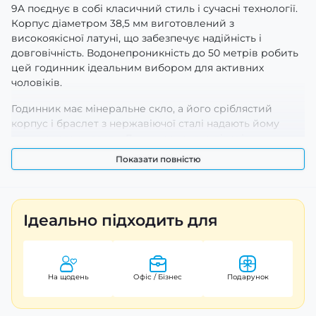
9A поєднує в собі класичний стиль і сучасні технології.
Корпус діаметром 38,5 мм виготовлений з
високоякісної латуні, що забезпечує надійність і
довговічність. Водонепроникність до 50 метрів робить
цей годинник ідеальним вибором для активних
чоловіків.
Годинник має мінеральне скло, а його сріблястий
корпус і браслет з нержавіючої сталі надають йому
вишуканого вигляду. Люминесцентна підсвітка
циферблату дозволяє з легкістю зчитувати час у
Показати повністю
темряві. Завдяки кварцевому механізму, ви можете
бути впевнені в точності його роботи.
Casio MTP-1302PD-9A також має індикацію годин,
Ідеально підходить для
хвилин, секунд та дати, що робить його
функціональним компаньйоном у повсякденному житті.
Він підходить для будь-якої нагоди, чи то ділова зустріч
або вечірня прогулянка.
На щодень
Офіс / Бізнес
Подарунок
Цей годинник — це не просто аксесуар, а стильний
елемент вашого образу, що підкреслює