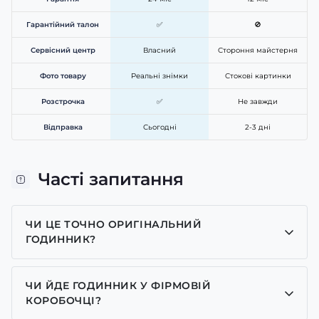
Гарантійний талон
✅
🚫
Сервісний центр
Власний
Стороння майстерня
Фото товару
Реальні знімки
Стокові картинки
Розстрочка
✅
Не завжди
Відправка
Сьогодні
2-3 дні
Часті запитання
ЧИ ЦЕ ТОЧНО ОРИГІНАЛЬНИЙ
ГОДИННИК?
Так, усі годинники у нас лише оригінальні, ми є
представником багатьох брендів.
ЧИ ЙДЕ ГОДИННИК У ФІРМОВІЙ
КОРОБОЧЦІ?