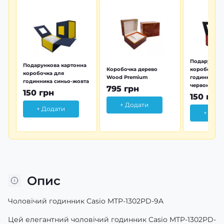
Подарунков
Подарункова картонна
Коробочка дерево
коробочка 
коробочка для
Wood Premium
годинника 
годинника синьо-жовта
червона
795 грн
150 грн
150 грн
+ Додати
+ Додати
+ Дод
Опис
Чоловічий годинник Casio MTP-1302PD-9A
Цей елегантний чоловічий годинник Casio MTP-1302PD-