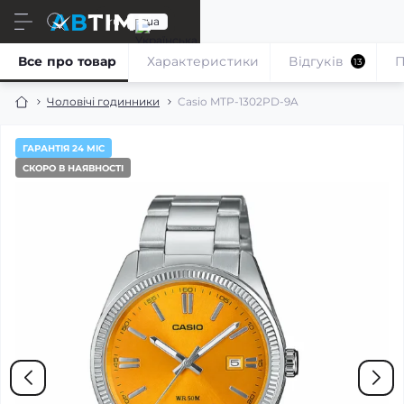
ru
ua
Все про товар
Характеристики
Відгуків
П
13
Чоловічі годинники
Casio MTP-1302PD-9A
ГАРАНТІЯ 24 МІС
СКОРО В НАЯВНОСТІ