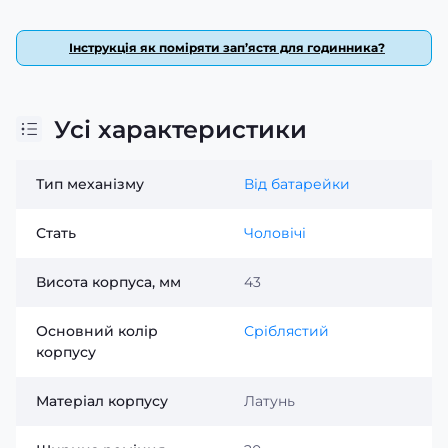
індивідуальність та смак. Гарантія на виріб становить
24 місяці, що додає впевненості у виборі. Обирайте
Інструкція як поміряти зап’ястя для годинника?
Casio MTP-1302PD-9A — і ви завжди будете на часі!
Усі характеристики
Тип механізму
Від батарейки
Стать
Чоловічі
Висота корпуса, мм
43
Основний колір
Сріблястий
корпусу
Матеріал корпусу
Латунь