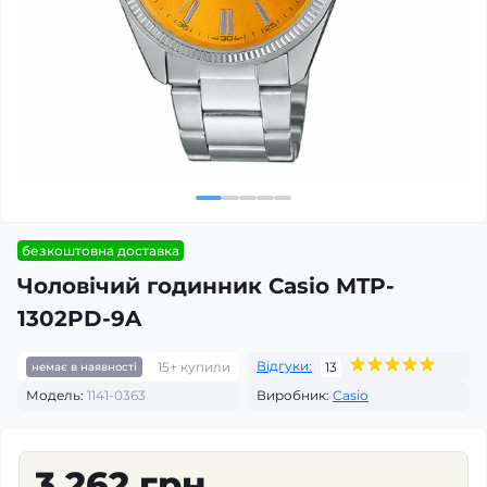
безкоштовна доставка
Чоловічий годинник Casio MTP-
1302PD-9A
Відгуки:
15+ купили
13
немає в наявності
Модель:
1141-0363
Виробник:
Casio
3 262 грн