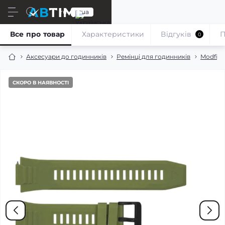
ru
ua
Все про товар
Характеристики
Відгуків
П
0
Аксесуари до годинників
Ремінці для годинників
Modfit
СКОРО В НАЯВНОСТІ