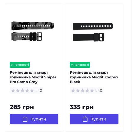
у наявності
у наявності
залишилось мало
Ремінець для смарт
Ремінець для смарт
годинника Modfit Sniper
годинника Modfit Zoopex
г
Pro Camo Grey
Black
B
0
0
285 грн
335 грн
Купити
Купити