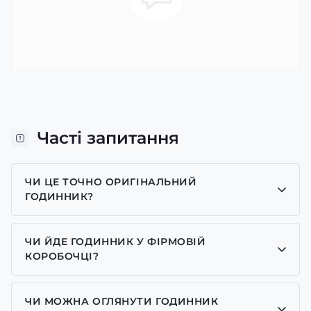
Часті запитання
ЧИ ЦЕ ТОЧНО ОРИГІНАЛЬНИЙ
ГОДИННИК?
Так, усі годинники у нас лише оригінальні, ми є
представником багатьох брендів.
ЧИ ЙДЕ ГОДИННИК У ФІРМОВІЙ
КОРОБОЧЦІ?
Для годинників бренду Casio, Pagani Design,
GUARDO та GOODYEAR додаємо фірмові
ЧИ МОЖНА ОГЛЯНУТИ ГОДИННИК