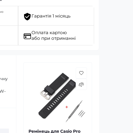
мо
Гарантія 1 місяць
Оплата картою
або при отриманні
ичну
RW-
Ремінець для Casio Pro