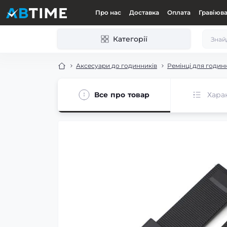
Про нас
Доставка
Оплата
Гравіюв
Категорії
Аксесуари до годинників
Ремінці для годин
Все про товар
Хара