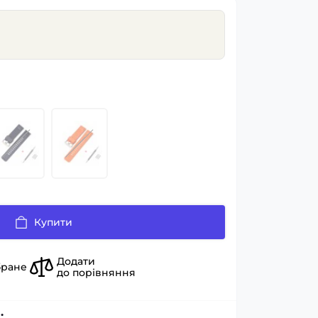
Купити
Додати
бране
до порівняння
: