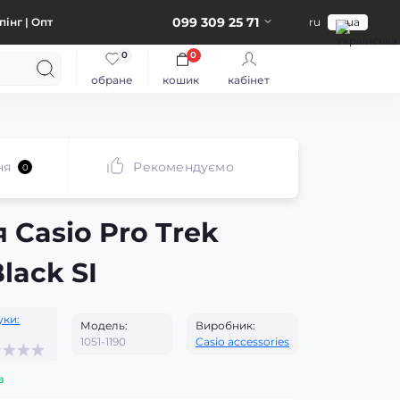
099 309 25 71
інг | Опт
ru
ua
0
0
обране
кошик
кабінет
ня
Рекомендуємо
0
 Casio Pro Trek
lack SI
уки:
Модель:
Виробник:
1051-1190
Casio accessories
з