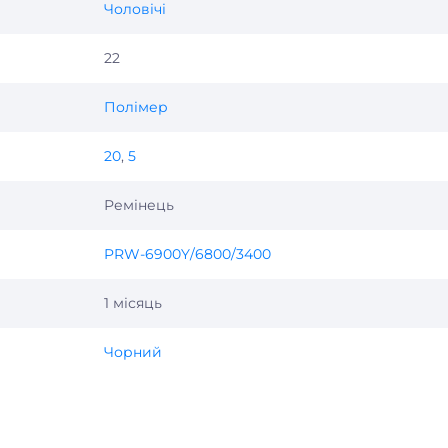
Чоловічі
22
Полімер
20
,
5
Ремінець
PRW-6900Y/6800/3400
1 місяць
Чорний