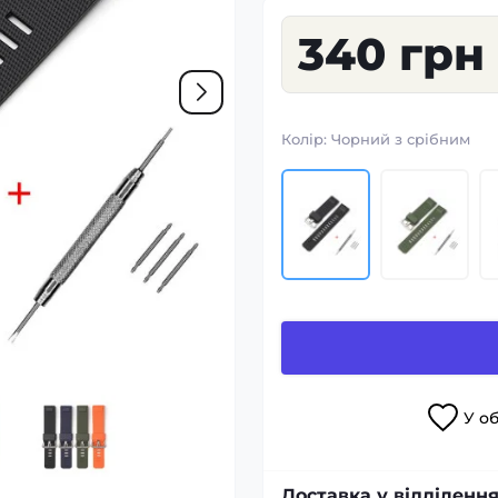
340 грн
Колір:
Чорний з срібним
У
о
Доставка у відділення