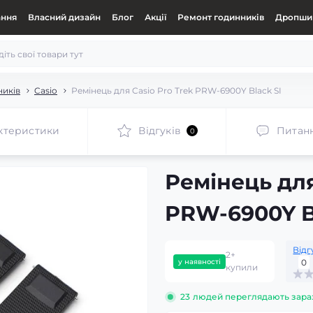
ання
Власний дизайн
Блог
Акції
Ремонт годинників
Дропшип
ників
Casio
Ремінець для Casio Pro Trek PRW-6900Y Black SI
ктеристики
Відгуків
Питан
0
Ремінець для
PRW-6900Y B
Відг
2+
у наявності
0
купили
23
людей переглядають зара