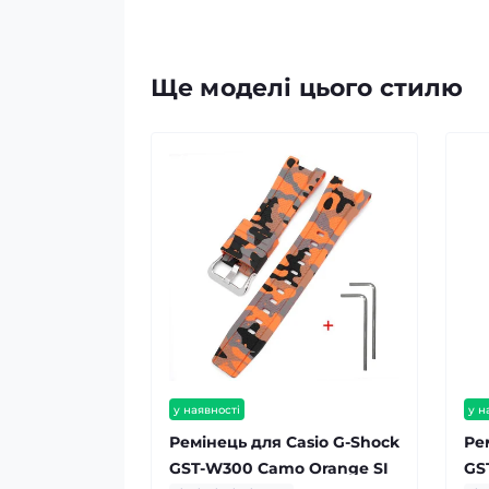
Ще моделі цього стилю
у наявності
у н
Ремінець для Casio G-Shock
Ре
GST-W300 Camo Orange SI
GS