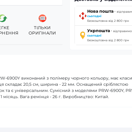
·
Нова пошта
відправи
сьогодні
Безкоштовна від 2 800 грн
ЕГКЕ
ТІЛЬКИ
·
Укрпошта
відправимо
РНЕННЯ
ОРИГІНАЛИ
сьогодні
Безкоштовна від 2 800 грн
PRW-6900Y виконаний з полімеру чорного кольору, має клас
я складає 20,5 см, ширина - 22 мм. Оснащений сріблястою
інок та є універсальним. Сумісний з моделями PRW-6900Y, P
1 місяць. Вага ремінця - 26 г. Виробництво: Китай.