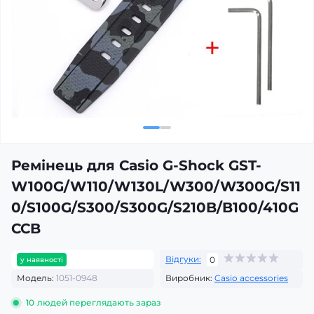
Ремінець для Casio G-Shock GST-
W100G/W110/W130L/W300/W300G/S11
0/S100G/S300/S300G/S210B/B100/410G
CCB
Відгуки:
0
у наявності
Модель:
1051-0948
Виробник:
Casio accessories
10
людей переглядають зараз