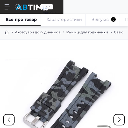
ru
ua
Все про товар
Характеристики
Відгуків
П
0
Аксесуари до годинників
Ремінці для годинників
Casio