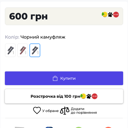
600 грн
Колір:
Чорний камуфляж
Купити
Розстрочка від
100
грн
Додати
У
обране
до порівняння