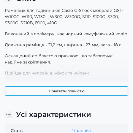
Ремінець для годинників Casio G-Shock моделей GST-
W100G, W110, W130L, W300, W300G, S110, S100G, S300,
S300G, S210B, B100, 410G.
Виконаний з полімеру, має чорний камуфляжний колір.
Довжина ремінця - 21,2 см, ширина - 23 мм, вага - 18 г.
Оснащений сріблястою пряжкою, що забезпечує
надійне закріплення.
Підійде для чоловіків, жінок та унісекс.
Гарантія 1 місяць.
Показати повністю
Виробництво: Китай.
Усі характеристики
Стать
Чоловічі