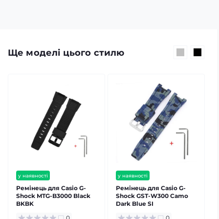
Ще моделі цього стилю
у наявності
у наявності
Ремінець для Casio G-
Ремінець для Casio G-
Р
Shock MTG-B3000 Black
Shock GST-W300 Camo
BKBK
Dark Blue SI
0
0