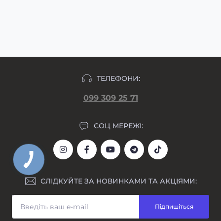
узгодження макету та внесення передплати,
підлягають.
макет гравіювання прикріпляємо у день
формування замовлення.
ТЕЛЕФОНИ:
099 309 25 71
СОЦ МЕРЕЖІ:
СЛІДКУЙТЕ ЗА НОВИНКАМИ ТА АКЦІЯМИ:
Підпишіться