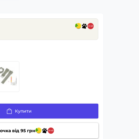
Купити
очка від
95
грн