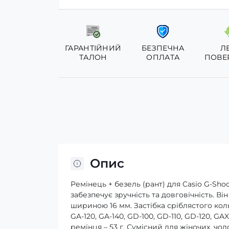
ГАРАНТІЙНИЙ
БЕЗПЕЧНА
Л
ТАЛОН
ОПЛАТА
ПОВЕ
Опис
Ремінець + безель (рант) для Casio G-Sho
забезпечує зручність та довговічність. Ві
шириною 16 мм. Застібка сріблястого коль
GA-120, GA-140, GD-100, GD-110, GD-120, GA
ремінця – 53 г. Сумісний для жіночих, чо