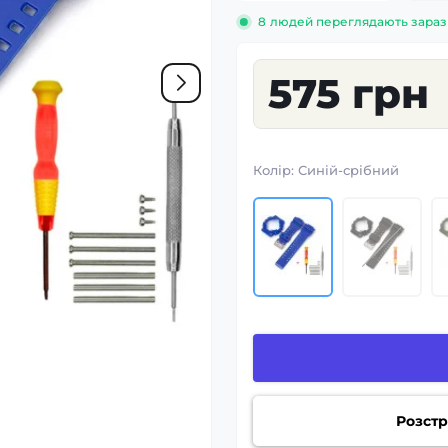
8
людей переглядають зараз
575 грн
Колір:
Синій-срібний
Розстр