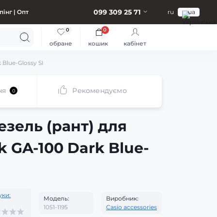
099 309 25 71
інг | Опт
ru
ua
0
0
обране
кошик
кабінет
 Blue-Glossy SI
ня
Рекомендуємо
0
езель (рант) для
k GA-100 Dark Blue-
уки:
Модель:
Виробник:
1051-1195
Casio accessories