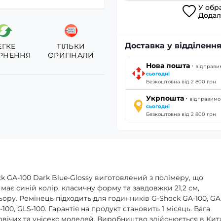
У
обр
Дода
Доставка у відділення
ЕГКЕ
ТІЛЬКИ
РНЕННЯ
ОРИГІНАЛИ
·
Нова пошта
відправи
сьогодні
Безкоштовна від 2 800 грн
·
Укрпошта
відправимо
сьогодні
Безкоштовна від 2 800 грн
ck GA-100 Dark Blue-Glossy виготовлений з полімеру, що
н має синій колір, класичну форму та завдовжки 21,2 см,
ору. Ремінець підходить для годинників G-Shock GA-100, GA-
X-100, GLS-100. Гарантія на продукт становить 1 місяць. Вага
ловічих та унісекс моделей. Виробництво здійснюється в Кита