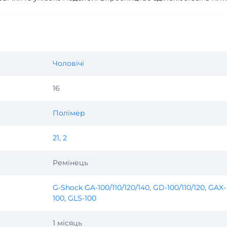
Чоловічі
16
Полімер
21
,
2
Ремінець
G-Shock GA-100/110/120/140
,
GD-100/110/120
,
GAX-
100
,
GLS-100
1 місяць