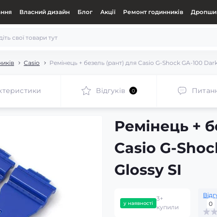
ання
Власний дизайн
Блог
Акції
Ремонт годинників
Дропшип
ників
Casio
Ремінець + безель (рант) для Casio G-Shock GA-100 Dark
ктеристики
Відгуків
Питан
0
Ремінець + б
Casio G-Shoc
Glossy SI
Відг
3+
у наявності
0
купили