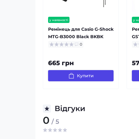
у наявності
у н
Ремінець для Casio G-Shock
Ре
MTG-B3000 Black BKBK
GS
0
665 грн
5
Купити
Відгуки
0
/ 5