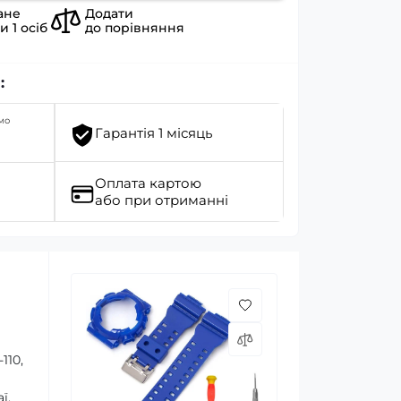
ане
Додати
ли
1
осіб
до порівняння
:
мо
Гарантія 1 місяць
Оплата картою
або при отриманні
110,
ї.