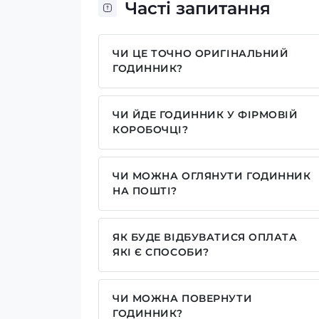
Часті запитання
ЧИ ЦЕ ТОЧНО ОРИГІНАЛЬНИЙ
ГОДИННИК?
Так, усі годинники у нас лише оригіна
ЧИ ЙДЕ ГОДИННИК У ФІРМОВІЙ
КОРОБОЧЦІ?
Для годинників бренду Casio, Pagani
брендовим надписом. Для бренду AWA
ЧИ МОЖНА ОГЛЯНУТИ ГОДИННИК
камуфляжну(в залежності класична мод
НА ПОШТІ?
запаковані без коробочки, проте, у ва
Так у нас дозволений огляд годинників
моделі годинника. Особливо якщо куп
наші подарункові коробочки.
ЯК БУДЕ ВІДБУВАТИСЯ ОПЛАТА
ЯКІ Є СПОСОБИ?
У нас досить широкий вибір способів 
реквізитами IBAN, оплата частинами ві
ЧИ МОЖНА ПОВЕРНУТИ
сайті
ГОДИННИК?