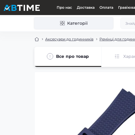
Про нас
Доставка
Оплата
Гравіюв
Категорії
Аксесуари до годинників
Ремінці для годин
Все про товар
Хара