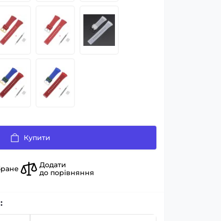
Купити
Додати
бране
до порівняння
: