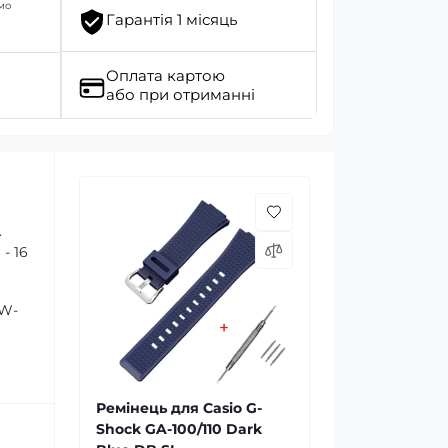
мо
Гарантія 1 місяць
Оплата картою
або при отриманні
.
- 16
GW-
Ремінець для Casio G-
Shock GA-100/110 Dark