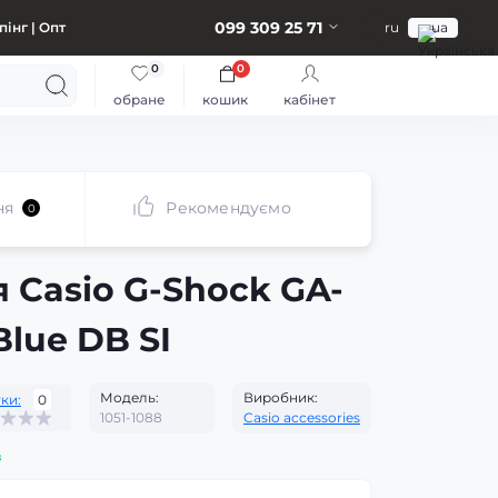
099 309 25 71
інг | Опт
ru
ua
0
0
обране
кошик
кабінет
ня
Рекомендуємо
0
 Casio G-Shock GA-
Blue DB SI
Модель:
Виробник:
ки:
0
1051-1088
Casio accessories
з