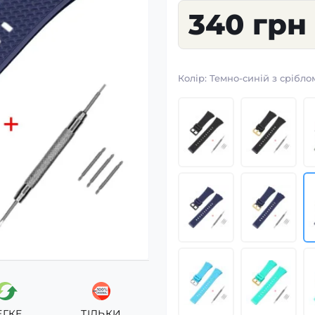
340 грн
Колір:
Темно-синій з срібло
ЕГКЕ
ТІЛЬКИ