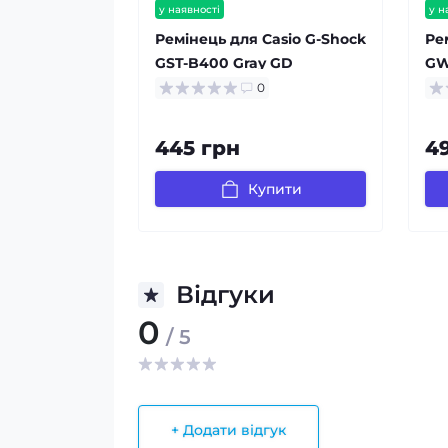
у наявності
у н
Ремінець для Casio G-Shock
Ре
GST-B400 Gray GD
GW
0
445 грн
4
Купити
Відгуки
0
/ 5
+ Додати відгук