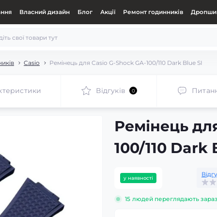
ання
Власний дизайн
Блог
Акції
Ремонт годинників
Дропшип
ників
Casio
Ремінець для Casio G-Shock GA-100/110 Dark Blue SI
ктеристики
Відгуків
Питан
0
Ремінець для
100/110 Dark 
Відгу
у наявності
15
людей переглядають зара