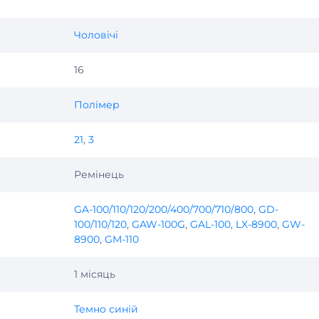
Чоловічі
16
Полімер
21
,
3
Ремінець
GA-100/110/120/200/400/700/710/800
,
GD-
100/110/120
,
GAW-100G
,
GAL-100
,
LX-8900
,
GW-
8900
,
GM-110
1 місяць
Темно синій