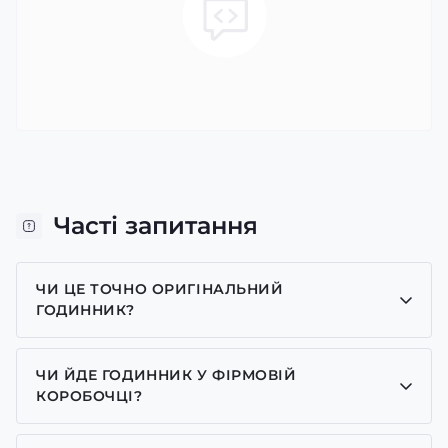
Часті запитання
ЧИ ЦЕ ТОЧНО ОРИГІНАЛЬНИЙ
ГОДИННИК?
Так, усі годинники у нас лише оригінальні, ми є
представником багатьох брендів.
ЧИ ЙДЕ ГОДИННИК У ФІРМОВІЙ
КОРОБОЧЦІ?
Для годинників бренду Casio, Pagani Design,