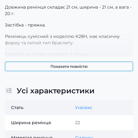
Довжина ремінця складає 21 см, ширина - 21 см, а вага -
20 г.
Застібка - пряжка.
Ремінець сумісний з моделлю K28H, має класичну
форму та литий тип браслету.
Гарантія на товар становить 1 місяць.
Виробник - компанія Lemfo, країна - Китай.
Показати повністю
Усі характеристики
Стать
Унісекс
Ширина ремінця
22
Матеріал ремінця
Силікон