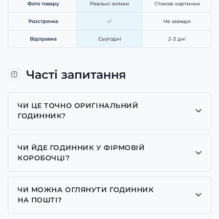
Фото товару
Реальні знімки
Стокові картинки
Розстрочка
✅
Не завжди
Відправка
Сьогодні
2-3 дні
Часті запитання
ЧИ ЦЕ ТОЧНО ОРИГІНАЛЬНИЙ
ГОДИННИК?
Так, усі годинники у нас лише оригінальні, ми є
представником багатьох брендів.
ЧИ ЙДЕ ГОДИННИК У ФІРМОВІЙ
КОРОБОЧЦІ?
Для годинників бренду Casio, Pagani Design,
GUARDO та GOODYEAR додаємо фірмові
ЧИ МОЖНА ОГЛЯНУТИ ГОДИННИК
коробочки із брендовим надписом. Для бренду
НА ПОШТІ?
AWARDER додаємо чорну із тризубом коробочку
Так у нас дозволений огляд годинників на пошті.
або камуфляжну(в залежності класична модель чи