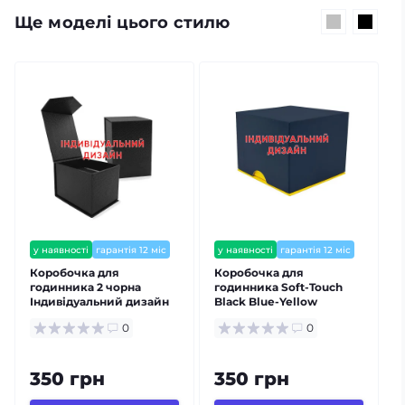
Ще моделі цього стилю
у наявності
гарантія 12 міс
у наявності
гарантія 12 міс
Коробочка для
Коробочка для
К
годинника 2 чорна
годинника Soft-Touch
Індивідуальний дизайн
Black Blue-Yellow
Індивідуальний дизайн
0
0
350 грн
350 грн