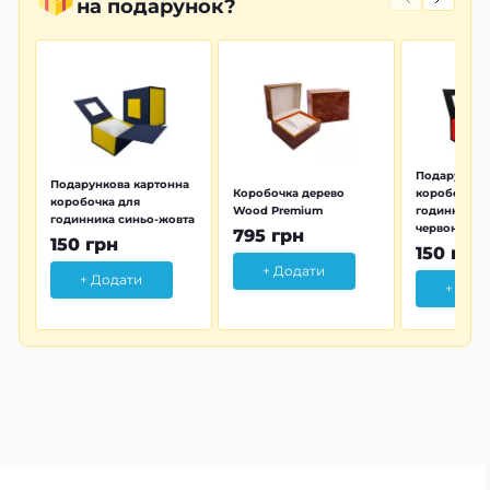
на подарунок?
Подарунков
Подарункова картонна
Коробочка дерево
коробочка 
коробочка для
Wood Premium
годинника 
годинника синьо-жовта
червона
795 грн
150 грн
150 грн
+ Додати
+ Додати
+ Дод