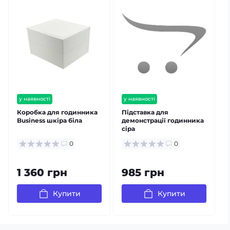
у наявності
у наявності
залишилось мало
Коробка для годинника
Підставка для
Business шкіра біла
демонстрації годинника
сіра
0
0
1 360 грн
985 грн
Купити
Купити