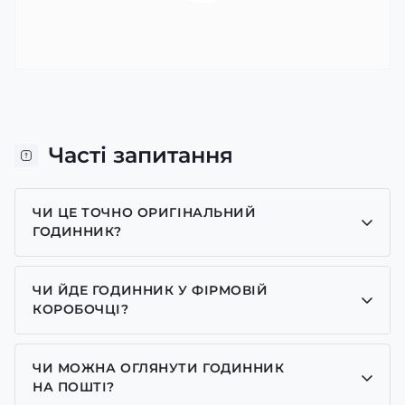
Часті запитання
ЧИ ЦЕ ТОЧНО ОРИГІНАЛЬНИЙ
ГОДИННИК?
Так, усі годинники у нас лише оригінальні, ми є
представником багатьох брендів.
ЧИ ЙДЕ ГОДИННИК У ФІРМОВІЙ
КОРОБОЧЦІ?
Для годинників бренду Casio, Pagani Design,
GUARDO та GOODYEAR додаємо фірмові
ЧИ МОЖНА ОГЛЯНУТИ ГОДИННИК
коробочки із брендовим надписом. Для бренду
НА ПОШТІ?
AWARDER додаємо чорну із тризубом коробочку