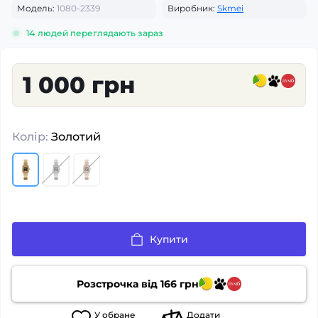
Модель:
1080-2339
Виробник:
Skmei
14
людей переглядають зараз
1 000 грн
Колір:
Золотий
Купити
Розстрочка від
166
грн
У
обране
Додати