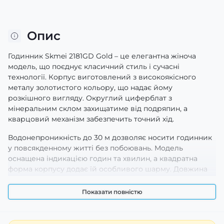
Опис
Годинник Skmei 2181GD Gold – це елегантна жіноча
модель, що поєднує класичний стиль і сучасні
технології. Корпус виготовлений з високоякісного
металу золотистого кольору, що надає йому
розкішного вигляду. Округлий циферблат з
мінеральним склом захищатиме від подряпин, а
кварцовий механізм забезпечить точний хід.
Водонепроникність до 30 м дозволяє носити годинник
у повсякденному житті без побоювань. Модель
оснащена індикацією годин та хвилин, а квадратна
форма корпусу додає їй особливого шарму. Довжина
ремінця становить 19 см, а ширина - 12 см, що
забезпечує комфорт під час носіння. Годинник має
Показати повністю
гарантію 12 місяців та виготовлено в Китаї.
Skmei 2181GD Gold – ідеальний аксесуар для жінок, які