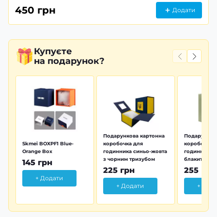
450 грн
Додати
Купуєте
на подарунок?
Подарункова картонна
Подарунков
Skmei BOXPF1 Blue-
коробочка для
коробочка 
Orange Box
годинника синьо-жовта
годинника з
з чорним тризубом
блакитна тр
145 грн
225 грн
255 грн
+ Додати
+ Додати
+ Дод