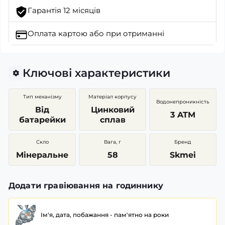
Гарантія 12 місяців
Оплата картою
або при отриманні
Ключові характеристики
Тип механізму
Матеріал корпусу
Водонепроникність
Від
Цинковий
3 ATM
батарейки
сплав
Скло
Вага, г
Бренд
Мінеральне
58
Skmei
Додати гравіювання на годиннику
Ім'я, дата, побажання - пам'ятно на роки