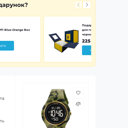
дарунок?
Подарункова картонна коро
F1 Blue-Orange Box
для годинника синьо-жовта 
чорним тризубом
225 грн
ати
+ Додати
та
ть