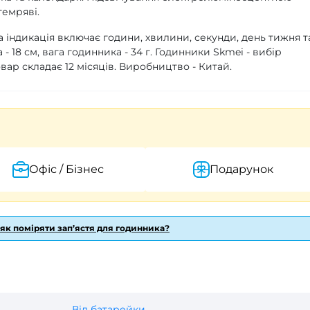
темряві.
а індикація включає години, хвилини, секунди, день тижня т
- 18 см, вага годинника - 34 г. Годинники Skmei - вибір
овар складає 12 місяців. Виробництво - Китай.
Офіс / Бізнес
Подарунок
 як поміряти зап’ястя для годинника?
Від батарейки