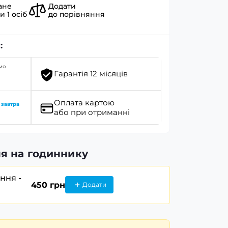
ане
Додати
ли
1
осіб
до порівняння
:
мо
Гарантія 12 місяців
Оплата картою
о
завтра
або при отриманні
я на годиннику
ання -
450 грн
Додати