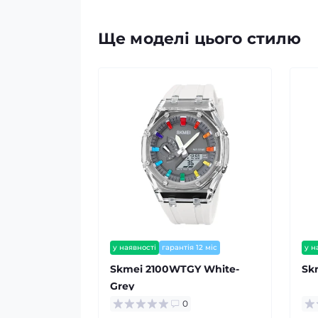
Ще моделі цього стилю
у наявності
гарантія 12 міс
у н
Skmei 2100WTGY White-
Sk
Grey
0