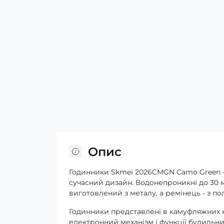
Опис
Годинники Skmei 2026CMGN Camo Green - 
сучасний дизайн. Водонепроникні до 30 м
виготовлений з металу, а ремінець - з пол
Годинники представлені в камуфляжних кол
електронний механізм і функції будильн