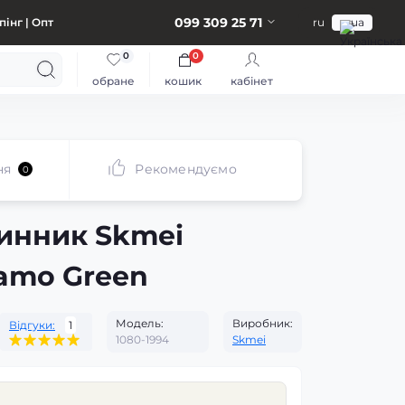
099 309 25 71
інг | Опт
ru
ua
0
0
обране
кошик
кабінет
ня
Рекомендуємо
0
инник Skmei
amo Green
Модель:
Виробник:
Відгуки:
1
1080-1994
Skmei