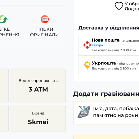
У
обр
Дода
Доставка у відділення
ЕГКЕ
ТІЛЬКИ
РНЕННЯ
ОРИГІНАЛИ
·
Нова пошта
відправи
завтра
Безкоштовна від 2 800 грн
·
Укрпошта
відправим
Безкоштовна від 2 800 грн
Водонепроникність
3 ATM
Додати гравіюванн
Ім'я, дата, побаж
Бренд
пам'ятно на роки
Skmei