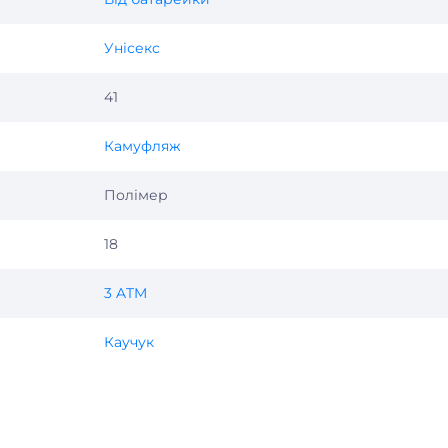
Унісекс
41
Камуфляж
Полімер
18
3 ATM
Каучук