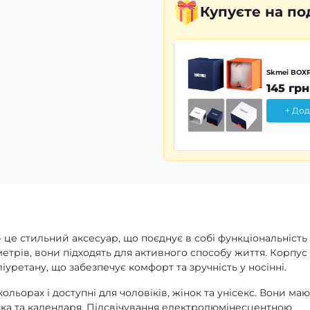
Купуєте
на по
Skmei BOXP
145 грн
+ Дод
це стильний аксесуар, що поєднує в собі функціональність 
етрів, вони підходять для активного способу життя. Корпус
іуретану, що забезпечує комфорт та зручність у носінні.
ьорах і доступні для чоловіків, жінок та унісекс. Вони маю
ика та календаря. Підсвічування електролюмінесцентною