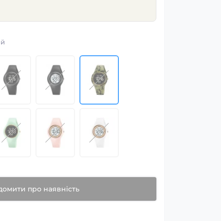
ий
домити про наявність