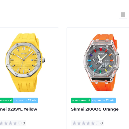
аявності
гарантія 12 міс
у наявності
гарантія 12 міс
mei 9299YL Yellow
Skmei 2100OG Orange
0
0