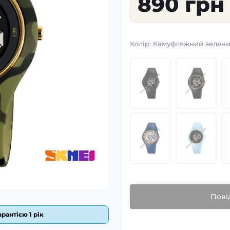
890 грн
Колір:
Камуфляжний зелен
Пові
рантією 1 рік