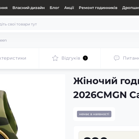
ання
Власний дизайн
Блог
Акції
Ремонт годинників
Дропшип
een
ктеристики
Відгуків
Питан
1
Жіночий год
2026CMGN C
немає в наявності