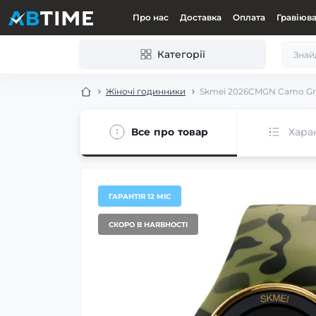
Про нас
Доставка
Оплата
Гравіюв
Категорії
Жіночі годинники
Skmei 2026CMGN Camo Gr
Все про товар
Хара
ГАРАНТІЯ 12 МІС
СКОРО В НАЯВНОСТІ