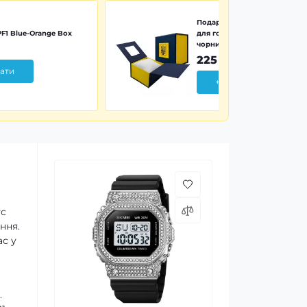
Подарункова картонна коро
F1 Blue-Orange Box
для годинника синьо-жовта 
чорним тризубом
225 грн
ати
+ Додати
ус
ння.
ас у
.