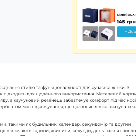
Skmei BOXP
145 грн
+ Дод
поєднання стилю та функціональності для сучасної жінки. З
ик підходить для щоденного використання. Металевий корп
яду, а каучуковий ремінець забезпечує комфорт під час носі
рблатом має підсвічування, що дозволяє легко зчитувати ч
, такими як будильник, календар, секундомір та другий
ції включають години, хвилини, секунди, день тижня і число