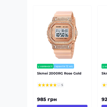
у наявності
гарантія 12 міс
у н
Skmei 2000RG Rose Gold
Sk
5
985 грн
9