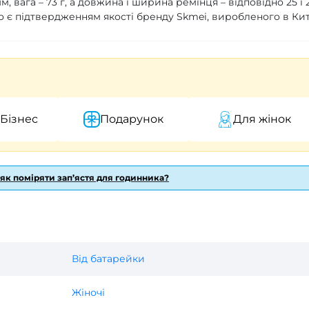
, вага – 73 г, а довжина і ширина ремінця – відповідно 25 і 
 що є підтвердженням якості бренду Skmei, виробленого в Кит
 Бізнес
Подарунок
Для жінок
 як поміряти зап’ястя для годинника?
Від батарейки
Жіночі