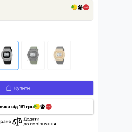
Купити
очка від
161
грн
Додати
бране
до порівняння