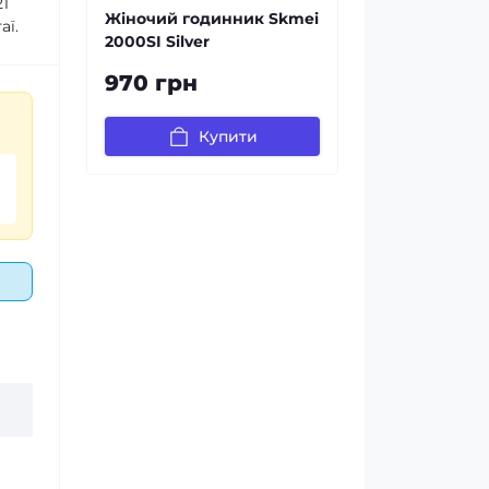
21
Жіночий годинник Skmei
аї.
2000SI Silver
970 грн
Купити