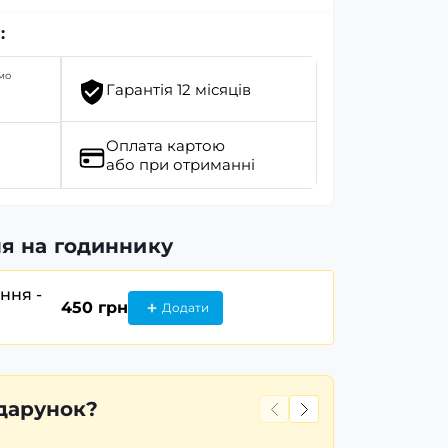
:
мо
Гарантія 12 місяців
Оплата картою
або при отриманні
я на годиннику
ання -
450 грн
Додати
дарунок?