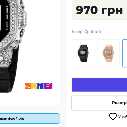
970 грн
Колір:
Срібний
Розстр
У
о
рантією 1 рік