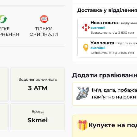
Доставка у відділення
·
Нова пошта
відправи
сьогодні
ЕГКЕ
ТІЛЬКИ
Безкоштовна від 2 800 грн
РНЕННЯ
ОРИГІНАЛИ
·
Укрпошта
відправимо
сьогодні
Безкоштовна від 2 800 грн
Додати гравіюванн
Водонепроникність
3 ATM
Ім'я, дата, побаж
пам'ятно на роки
Бренд
Skmei
Купуєте
на по