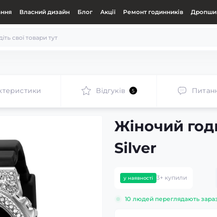
ання
Власний дизайн
Блог
Акції
Ремонт годинників
Дропшип
ктеристики
Відгуків
Питан
5
Жіночий год
Silver
3+ купили
у наявності
10
людей переглядають зара