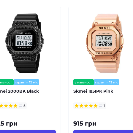
аявності
гарантія 12 міс
у наявності
гарантія 12 міс
mei 2000BK Black
Skmei 1851PK Pink
5
1
25 грн
915 грн