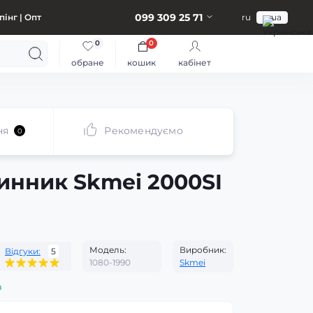
099 309 25 71
інг | Опт
ru
ua
0
0
обране
кошик
кабінет
ня
Рекомендуємо
0
инник Skmei 2000SI
Модель:
Виробник:
Відгуки:
5
1080-1990
Skmei
з