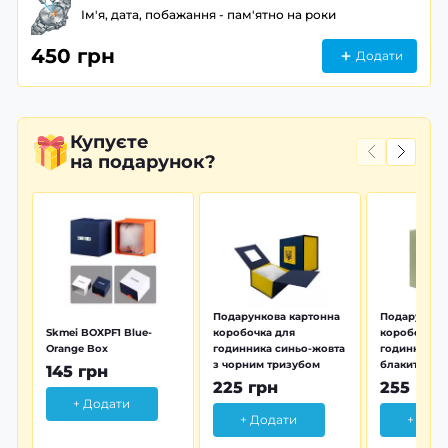
Ім'я, дата, побажання - пам'ятно на роки
450 грн
Додати
Купуєте
на подарунок?
Подарункова картонна
Подарунков
Skmei BOXPF1 Blue-
коробочка для
коробочка 
Orange Box
годинника синьо-жовта
годинника з
з чорним тризубом
блакитна тр
145 грн
225 грн
255 грн
+ Додати
+ Додати
+ Дод