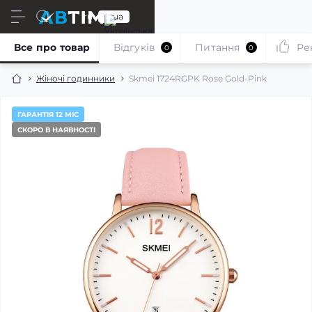
ru
ua
Все про товар
Відгуків
Питання
Ре
0
0
Жіночі годинники
Skmei 1724RGPK Rose Gold-Pink
ГАРАНТІЯ 12 МІС
СКОРО В НАЯВНОСТІ