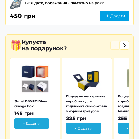
Ім'я, дата, побажання - пам'ятно на роки
450 грн
Додати
Купуєте
на подарунок?
Подарункова картонна
Подарунков
Skmei BOXPF1 Blue-
коробочка для
коробочка 
Orange Box
годинника синьо-жовта
годинника з
з чорним тризубом
блакитна тр
145 грн
225 грн
255 грн
+ Додати
+ Додати
+ Дод