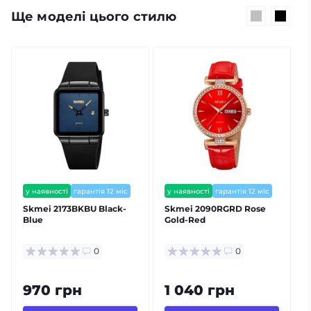
Ще моделі цього стилю
у наявності
гарантія 12 міс
у наявності
гарантія 12 міс
Skmei 2173BKBU Black-
Skmei 2090RGRD Rose
S
Blue
Gold-Red
S
0
0
970 грн
1 040 грн