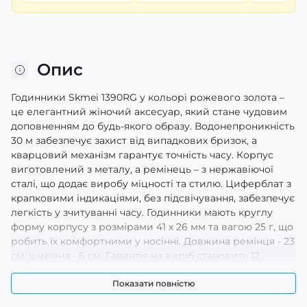
Опис
Годинники Skmei 1390RG у кольорі рожевого золота –
це елегантний жіночий аксесуар, який стане чудовим
доповненням до будь-якого образу. Водонепроникність
30 м забезпечує захист від випадкових бризок, а
кварцовий механізм гарантує точність часу. Корпус
виготовлений з металу, а ремінець – з нержавіючої
сталі, що додає виробу міцності та стилю. Циферблат з
крапковими індикаціями, без підсвічування, забезпечує
легкість у зчитуванні часу. Годинники мають круглу
форму корпусу з розмірами 41 х 26 мм та вагою 25 г, що
робить їх комфортними у носінні. Довжина ремінця - 23
см, ширина - 6 см. Гарантія на виріб становить 12
місяців. Виготовлені в Китаї, годинники поєднують
класичний стиль і сучасні технології.
Показати повністю