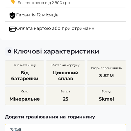
Безкоштовна від 2 800 грн
Гарантія 12 місяців
Оплата картою
або при отриманні
Ключові характеристики
Тип механізму
Матеріал корпусу
Водонепроникність
Від
Цинковий
3 ATM
батарейки
сплав
Скло
Вага, г
Бренд
Мінеральне
25
Skmei
Додати гравіювання на годиннику