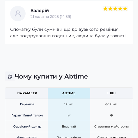
Валерій
21 жовтня 2025 (14:59)
Спочатку були сумніви що до вузького ремінця,
але подарувавши годинник, людина була у захваті
Чому купити у Abtime
ПАРАМЕТР
ABTIME
ІНШІ
Гарантія
12 міс
6-12 міс
Гарантійний талон
✅
🚫
Сервісний центр
Власний
Стороння майстерня
Фото товару
Реальні знімки
Стокові картинки