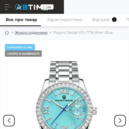
ru
ua
Все про товар
Характеристики
Відгуків
П
2
Жіночі годинники
Pagani Design PD-1776 Silver-Blue
ГАРАНТІЯ 12 МІС
СКОРО В НАЯВНОСТІ