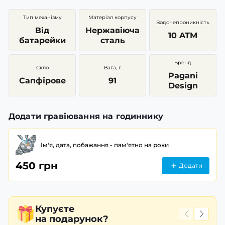
Тип механізму
Матеріал корпусу
Водонепроникність
Від
Нержавіюча
10 ATM
батарейки
сталь
Бренд
Скло
Вага, г
Pagani
Сапфірове
91
Design
Додати гравіювання на годиннику
Ім'я, дата, побажання - пам'ятно на роки
450 грн
Додати
Купуєте
на подарунок?