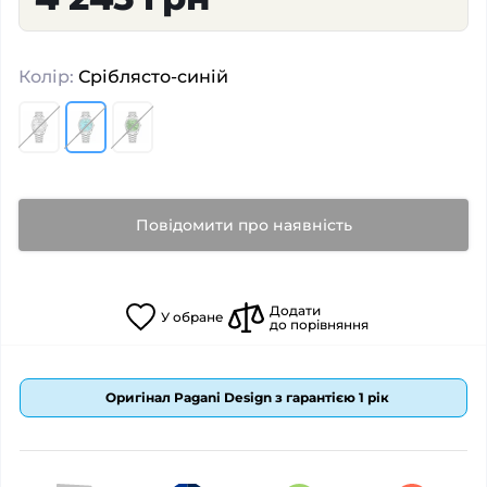
Колір:
Сріблясто-синій
Повідомити про наявність
Додати
У
обране
до порівняння
Оригінал Pagani Design з гарантією 1 рік