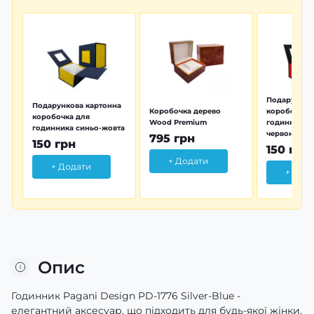
Подарунков
Подарункова картонна
Коробочка дерево
коробочка 
коробочка для
Wood Premium
годинника 
годинника синьо-жовта
червона
795 грн
150 грн
150 грн
+ Додати
+ Додати
+ Дод
Опис
Годинник Pagani Design PD-1776 Silver-Blue -
елегантний аксесуар, що підходить для будь-якої жінки.