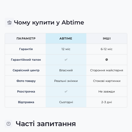
Чому купити у Abtime
ПАРАМЕТР
ABTIME
ІНШІ
Гарантія
12 міс
6-12 міс
Гарантійний талон
✅
🚫
Сервісний центр
Власний
Стороння майстерня
Фото товару
Реальні знімки
Стокові картинки
Розстрочка
✅
Не завжди
Відправка
Сьогодні
2-3 дні
Часті запитання