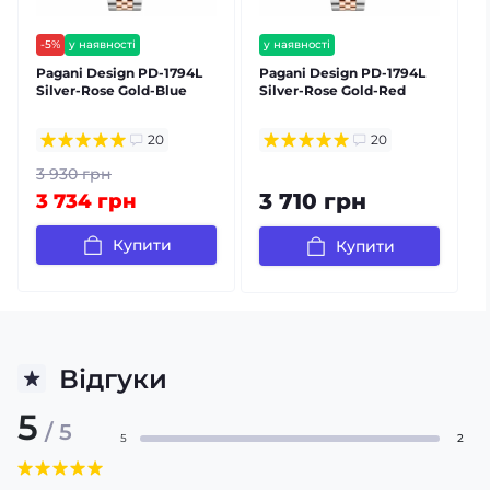
-5%
у наявності
у наявності
безкоштовна доставка
безкоштовна доставка
Pagani Design PD-1794L
Pagani Design PD-1794L
P
гарантія 12 міс
гарантія 12 міс
Silver-Rose Gold-Blue
Silver-Rose Gold-Red
S
20
20
3 930 грн
3 710 грн
3 734 грн
Купити
Купити
Відгуки
5
/ 5
5
2